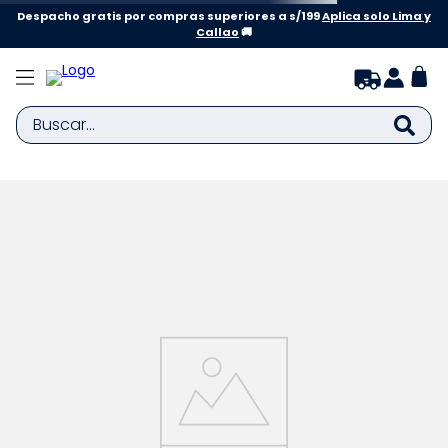
Despacho gratis por compras superiores a s/199
Aplica solo Lima y
Callao
🚚
Buscar...
TÉRMINOS MÁS BUSCADOS
1
.
zapatillas niña
2
.
zapatillas niño
3
.
medias
4
.
sandalias
5
.
sandalias niña
6
.
bebe
7
.
disney