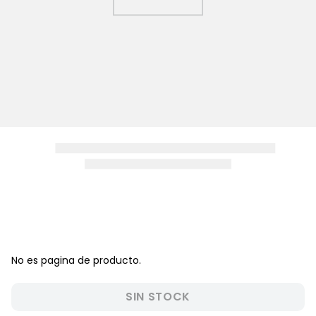
8
.
zapatos niña
9
.
pijama
10
.
sandalias niño
No es pagina de producto.
SIN STOCK