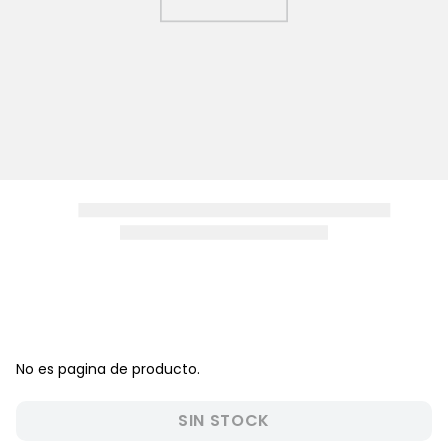
8
.
zapatos niña
9
.
niño
10
.
sandalias niño
No es pagina de producto.
SIN STOCK