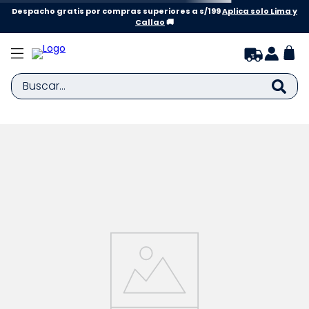
Despacho gratis por compras superiores a s/199
Aplica solo Lima y
Callao
🚚
Buscar...
TÉRMINOS MÁS BUSCADOS
1
.
zapatillas niña
2
.
zapatillas niño
3
.
medias
4
.
sandalias
5
.
sandalias niña
6
.
bebe
7
.
pijama