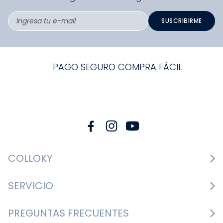
SUSCRIBIRME
PAGO SEGURO COMPRA FÁCIL
COLLOKY
Guía de tallas Zapatos
SERVICIO
Guía de tallas Ropa
Cambios y devoluciones
PREGUNTAS FRECUENTES
Guía de tallas Accesorios