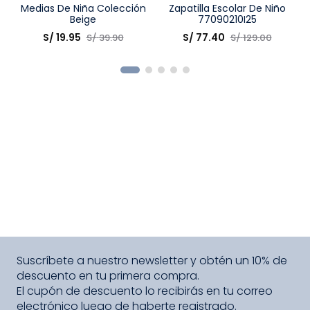
Talla
Medias De Niña Colección
Talla
Zapatilla Escolar De Niño
Beige
77090210I25
Elige una opción
Elige una opción
S/
19
.
95
S/
77
.
40
S/
39
.
90
S/
129
.
00
COMPRAR
COMPRAR
Suscríbete a nuestro newsletter y obtén un 10% de
descuento en tu primera compra.
El cupón de descuento lo recibirás en tu correo
electrónico luego de haberte registrado.