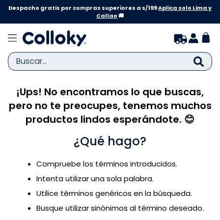
Despacho gratis por compras superiores a s/199
Aplica solo Lima y
Callao
🚚
Buscar...
¡Ups! No encontramos lo que buscas,
TÉRMINOS MÁS BUSCADOS
pero no te preocupes, tenemos muchos
1
.
zapatillas niña
productos lindos esperándote. 😊
2
.
zapatillas niño
¿Qué hago?
3
.
medias
4
.
sandalias
Compruebe los términos introducidos.
5
.
sandalias niña
Intenta utilizar una sola palabra.
6
.
bebe
Utilice términos genéricos en la búsqueda.
Busque utilizar sinónimos al término deseado.
7
.
disney