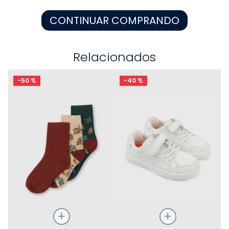
8
.
zapatos niña
CONTINUAR COMPRANDO
9
.
pijama
10
.
sandalias niño
Relacionados
-
50 %
-
40 %