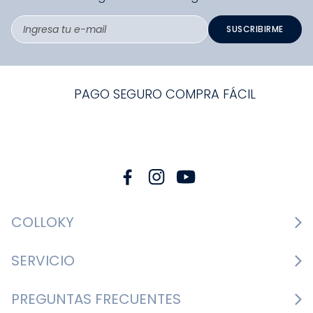
SUSCRIBIRME
PAGO SEGURO COMPRA FÁCIL
COLLOKY
Guía de tallas Zapatos
SERVICIO
Guía de tallas Ropa
Cambios y devoluciones
PREGUNTAS FRECUENTES
Guía de tallas Accesorios