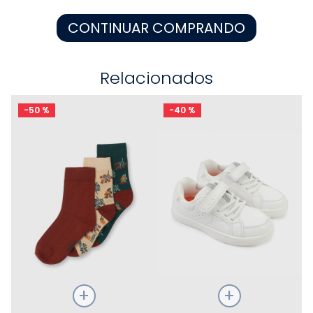
8
.
zapatos niña
CONTINUAR COMPRANDO
9
.
niño
10
.
sandalias niño
Relacionados
-
50 %
-
40 %