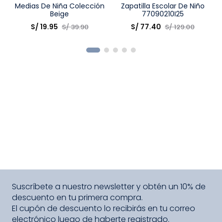
Talla
Medias De Niña Colección
Talla
Zapatilla Escolar De Niño
Beige
77090210I25
Elige una opción
Elige una opción
S/
19
.
95
S/
77
.
40
S/
39
.
90
S/
129
.
00
COMPRAR
COMPRAR
Suscríbete a nuestro newsletter y obtén un 10% de
descuento en tu primera compra.
El cupón de descuento lo recibirás en tu correo
electrónico luego de haberte registrado.