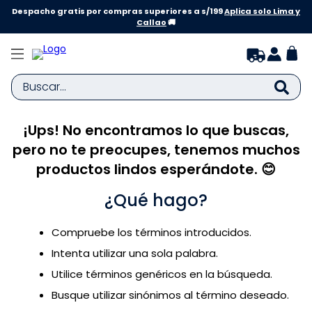
Despacho gratis por compras superiores a s/199
Aplica solo Lima y
Callao
🚚
Buscar...
¡Ups! No encontramos lo que buscas,
TÉRMINOS MÁS BUSCADOS
pero no te preocupes, tenemos muchos
1
.
zapatillas niña
productos lindos esperándote. 😊
2
.
zapatillas niño
¿Qué hago?
3
.
medias
4
.
sandalias
Compruebe los términos introducidos.
5
.
sandalias niña
Intenta utilizar una sola palabra.
6
.
bebe
Utilice términos genéricos en la búsqueda.
Busque utilizar sinónimos al término deseado.
7
.
pijama