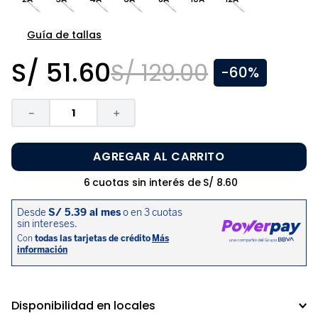
8
.
zapatos niña
9
.
disney
Guía de tallas
10
.
sandalias niño
S/
51
.
60
S/
129
.
00
-
60%
－
＋
AGREGAR AL CARRITO
6
cuotas sin interés de
S/
8
.
60
Disponibilidad en locales