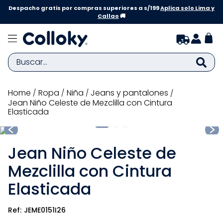
Despacho gratis por compras superiores a s/199
Aplica solo Lima y
Callao
🚚
Buscar...
TÉRMINOS MÁS BUSCADOS
ropa
niña
jeans y pantalones
Jean Niño Celeste de Mezclilla con Cintura
1
.
zapatillas niña
Elasticada
2
.
zapatillas niño
3
.
medias
Jean Niño Celeste de
4
.
sandalias
Mezclilla con Cintura
5
.
sandalias niña
Elasticada
6
.
bebe
JEME0151I26
7
.
sandalias niño