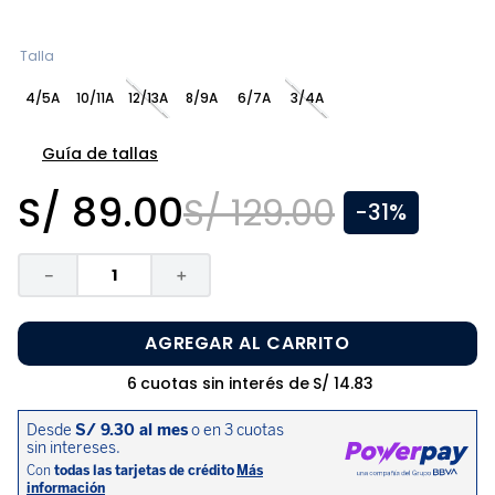
8
.
pijama
9
.
zapatos niña
Talla
10
.
disney
4/5A
10/11A
12/13A
8/9A
6/7A
3/4A
Guía de tallas
S/
89
.
00
S/
129
.
00
-
31%
－
＋
AGREGAR AL CARRITO
6
cuotas sin interés de
S/
14
.
83