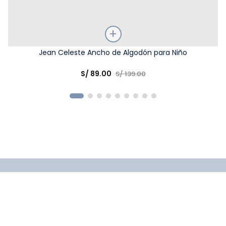
Talla
Jean Celeste Ancho de Algodón para Niño
Elige una opción
S/
89
.
00
S/
139
.
00
COMPRAR
Suscríbete a nuestro newsletter y obtén un 10% de
descuento en tu primera compra.
El cupón de descuento lo recibirás en tu correo
electrónico luego de haberte registrado.