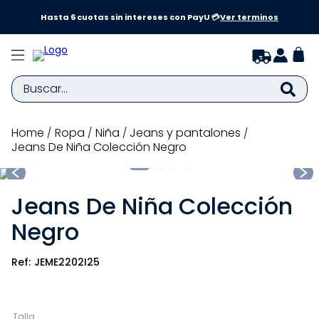
a y
Hasta 6 cuotas sin intereses con PayU 💳
Ver terminos
Buscar...
TÉRMINOS MÁS BUSCADOS
ropa
niña
jeans y pantalones
Jeans De Niña Colección Negro
1
.
zapatillas niña
2
.
zapatillas niño
Jeans De Niña Colección
3
.
medias
Negro
4
.
sandalias
5
.
sandalias niña
JEME2202I25
6
.
bebe
7
.
pijama
Talla