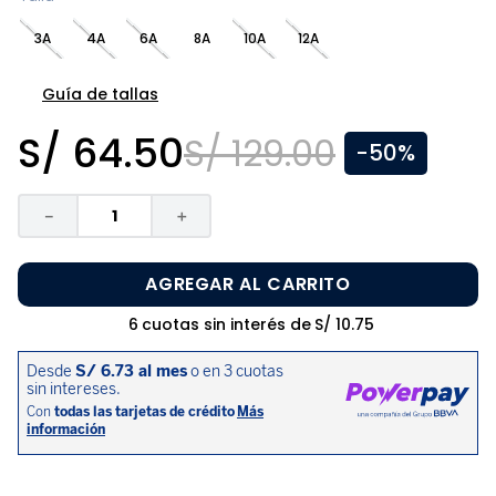
8
.
zapatos niña
3A
4A
6A
8A
10A
12A
9
.
niño
10
.
sandalias niño
Guía de tallas
S/
64
.
50
S/
129
.
00
-
50%
－
＋
AGREGAR AL CARRITO
6
cuotas sin interés de
S/
10
.
75