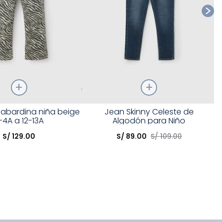
Talla
gabardina niña beige
Jean Skinny Celeste de
-4A a 12-13A
Algodón para Niño
opción
Elige una opción
S/
129
.
00
S/
89
.
00
S/
109
.
00
COMPRAR
COMPRAR