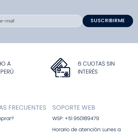
SUSCRIBIRME
HO A
6 CUOTAS SIN
 PERÚ
INTERÉS
AS FRECUENTES
SOPORTE WEB
prar?
WSP: +51 950189479
s
Horario de atención: Lunes a 