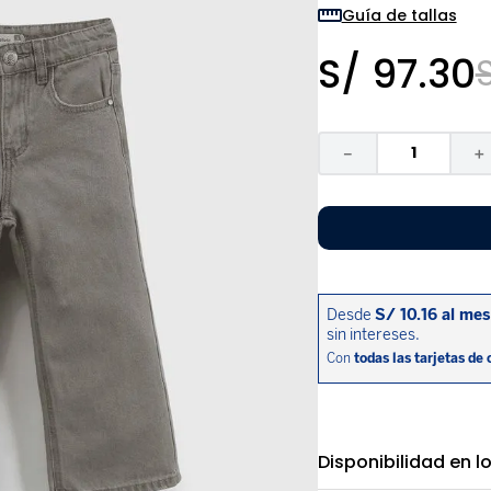
9
.
pijama
Guía de tallas
10
.
sandalias niño
S/
97
.
30
－
＋
Disponibilidad en l