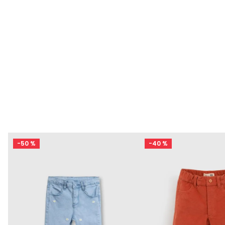
-
50 %
-
40 %