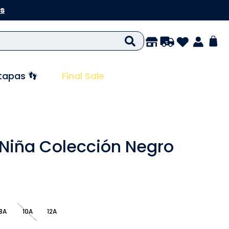
s
tapas 👣
Final Sale
Niña Colección Negro
8A
10A
12A