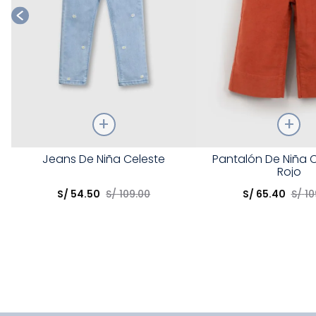
Talla
Talla
Jeans De Niña Celeste
Pantalón De Niña 
Rojo
Elige una opción
Elige una opción
S/
54
.
50
S/
109
.
00
S/
65
.
40
S/
10
COMPRAR
COMPRA