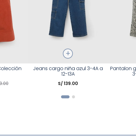
Talla
Talla
Colección
Jeans cargo niña azul 3-4A a
Pantalon 
12-13A
3
Elige una opción
Elige una 
9
.
00
S/
139
.
00
R
COMPRAR