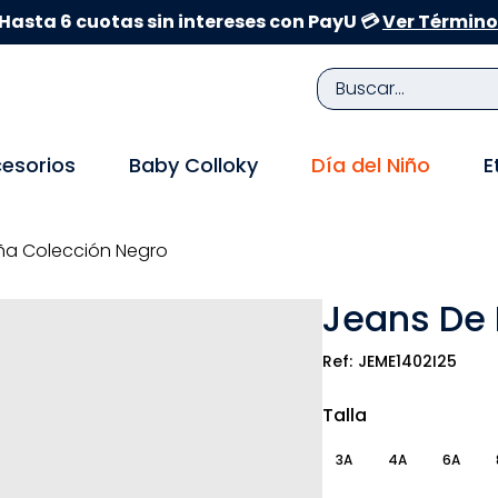
Hasta 6 cuotas sin intereses con PayU 💳
Ver Término
Buscar...
TÉRMINOS MÁS BUSCADOS
esorios
Baby Colloky
Día del Niño
E
1
.
zapatillas niña
2
.
zapatillas niño
ña Colección Negro
3
.
medias
Jeans De 
4
.
sandalias
5
.
sandalias niña
JEME1402I25
6
.
bebe
Talla
7
.
disney
3A
4A
6A
8
.
zapatos niña