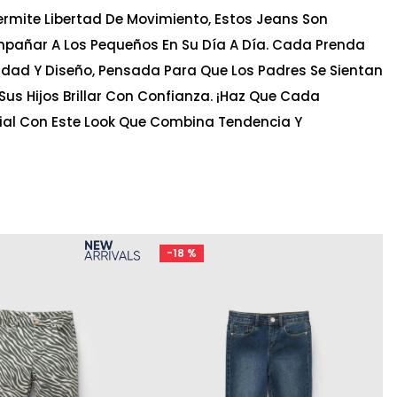
Permite Libertad De Movimiento, Estos Jeans Son
mpañar A Los Pequeños En Su Día A Día. Cada Prenda
idad Y Diseño, Pensada Para Que Los Padres Se Sientan
Sus Hijos Brillar Con Confianza. ¡Haz Que Cada
al Con Este Look Que Combina Tendencia Y
-
18 %
Ta