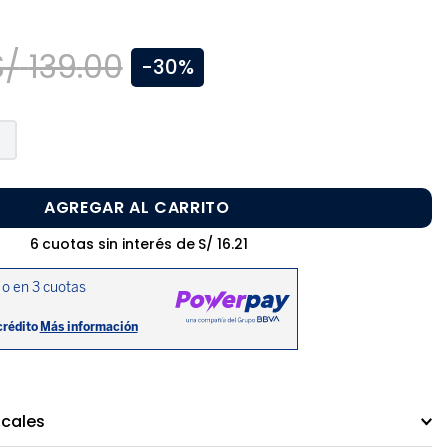
S/
139
.
00
-
30%
AGREGAR AL CARRITO
6
cuotas sin interés de
S/
16
.
21
ocales