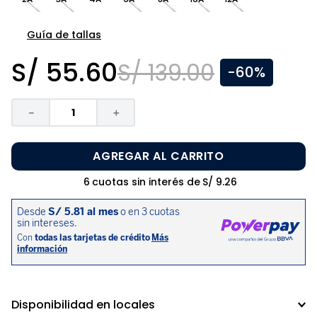
8
.
pijama
9
.
zapatos niña
Guía de tallas
10
.
disney
S/
55
.
60
S/
139
.
00
-
60%
－
＋
AGREGAR AL CARRITO
6
cuotas sin interés de
S/
9
.
26
Disponibilidad en locales