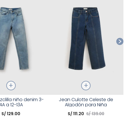
Ta
Talla
clilla niño denim 3-
Jean Culotte Celeste de
4A a 12-13A
Algodón para Niña
opción
Elige una opción
S/
129
.
00
S/
111
.
20
S/
139
.
00
COMPRAR
COMPRAR