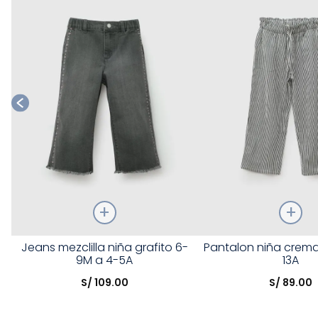
Talla
Talla
Jeans mezclilla niña grafito 6-
Pantalon niña crema
9M a 4-5A
13A
Elige una opción
Elige una opción
S/
109
.
00
S/
89
.
00
COMPRAR
COMPRA