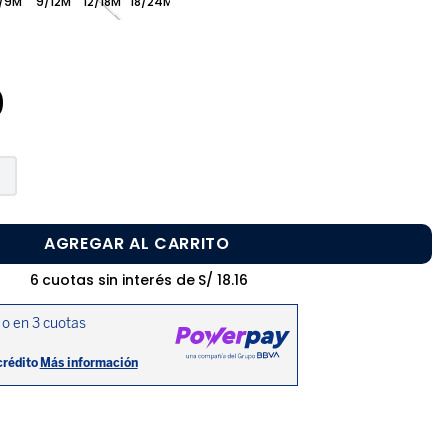
/9M
9/12M
12/18M
18/24M
0
AGREGAR AL CARRITO
6
cuotas sin interés de
S/
18
.
16