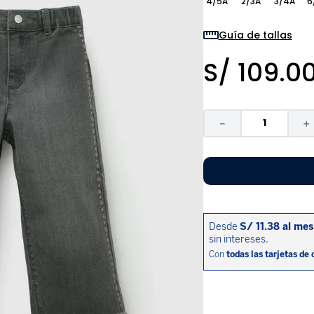
4/5A
2/3A
3/4A
6
9
.
zapatos niña
10
.
disney
Guía de tallas
S/
109
.
0
－
＋