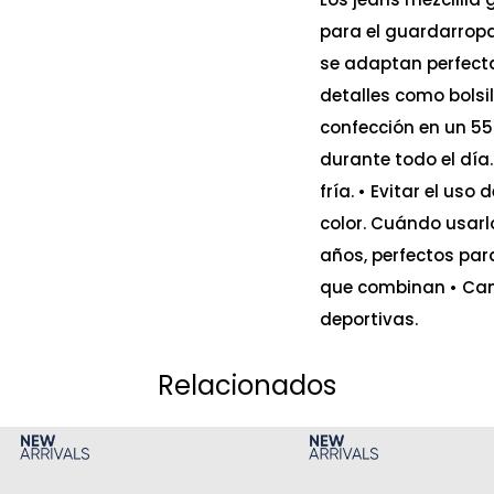
para el guardarropa 
se adaptan perfect
detalles como bolsi
confección en un 5
durante todo el dí
fría. • Evitar el us
color. Cuándo usarl
años, perfectos pa
que combinan • Cami
deportivas.
Relacionados