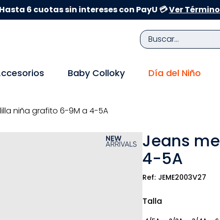
Hasta 6 cuotas sin intereses con PayU 💳
Ver Término
Buscar...
TÉRMINOS MÁS BUSCADOS
ccesorios
Baby Colloky
Día del Niño
1
.
zapatillas niña
2
.
zapatillas niño
lla niña grafito 6-9M a 4-5A
3
.
medias
Jeans mez
4
.
sandalias
4-5A
5
.
sandalias niña
6
.
bebe
JEME2003V27
7
.
sandalias niño
Talla
8
.
pijama