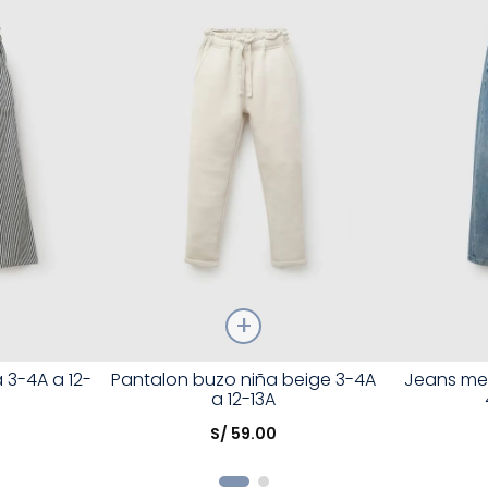
Talla
Talla
 3-4A a 12-
Pantalon buzo niña beige 3-4A
Jeans mez
a 12-13A
Elige una opción
Elige una 
S/
59
.
00
R
COMPRAR