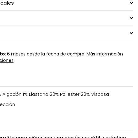
ocales
to
: 6 meses desde la fecha de compra. Más información
ciones
 Algodón 1% Elastano 22% Poliester 22% Viscosa
ección
grafito para niñas son una opción versátil y práctica