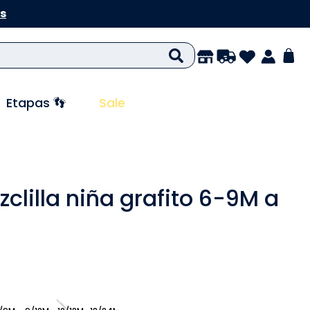
s
Etapas 👣
Sale
clilla niña grafito 6-9M a