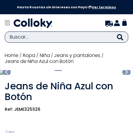
a y
Hasta 6 cuotas sin intereses con PayU 💳
Ver terminos
Buscar...
TÉRMINOS MÁS BUSCADOS
ropa
niña
jeans y pantalones
Jeans de Niña Azul con Botón
1
.
zapatillas niña
2
.
zapatillas niño
Jeans de Niña Azul con
3
.
medias
Botón
4
.
sandalias
5
.
sandalias niña
JEME3251I26
6
.
bebe
7
.
disney
Talla