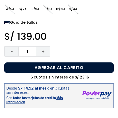
8
.
zapatos niña
4/5A
6/7A
8/9A
10/11A
12/13A
3/4A
9
.
pijama
10
.
sandalias niño
Guía de tallas
S/
139
.
00
－
＋
AGREGAR AL CARRITO
6
cuotas sin interés de
S/
23
.
16