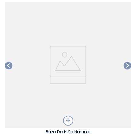
Ta
Talla
Buzo De Niña Naranjo