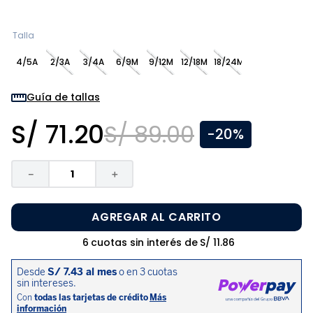
8
.
pijama
9
.
zapatos niña
Talla
10
.
disney
4/5A
2/3A
3/4A
6/9M
9/12M
12/18M
18/24M
Guía de tallas
S/
71
.
20
S/
89
.
00
-
20%
－
＋
AGREGAR AL CARRITO
6
cuotas sin interés de
S/
11
.
86