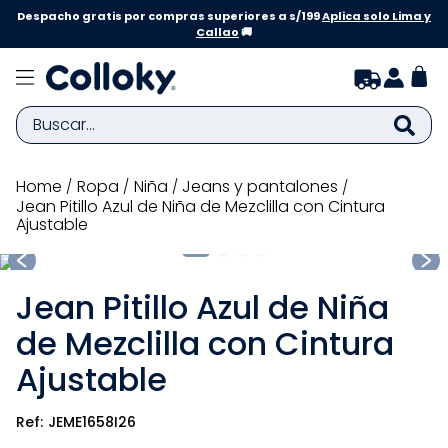
Despacho gratis por compras superiores a s/199
Aplica solo Lima y
Callao
🚚
Buscar...
TÉRMINOS MÁS BUSCADOS
ropa
niña
jeans y pantalones
Jean Pitillo Azul de Niña de Mezclilla con Cintura
1
.
zapatillas niña
Ajustable
2
.
zapatillas niño
3
.
medias
Jean Pitillo Azul de Niña
4
.
sandalias
de Mezclilla con Cintura
5
.
sandalias niña
Ajustable
6
.
bebe
JEME1658I26
7
.
sandalias niño