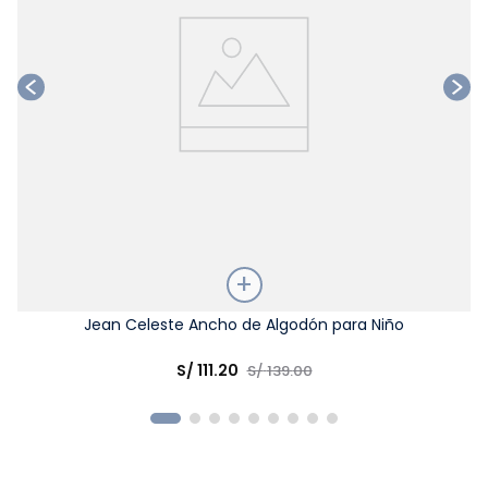
Talla
Jean Celeste Ancho de Algodón para Niño
Elige una opción
S/
111
.
20
S/
139
.
00
COMPRAR