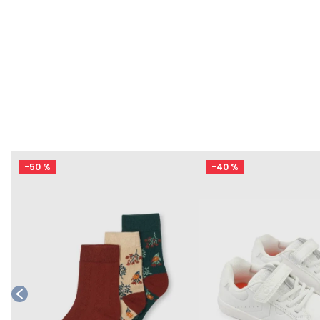
-
50 %
-
40 %