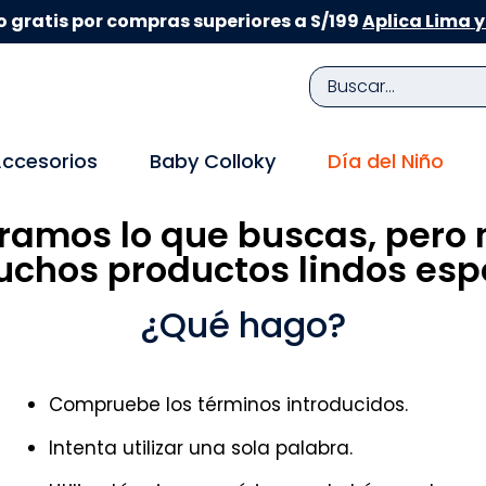
 gratis por compras superiores a S/199
Aplica Lima y
Buscar...
TÉRMINOS MÁS BUSCADOS
ccesorios
Baby Colloky
Día del Niño
1
.
zapatillas niña
ramos lo que buscas, pero 
2
.
zapatillas niño
chos productos lindos espe
3
.
medias
4
.
sandalias
¿Qué hago?
5
.
sandalias niña
6
.
bebe
Compruebe los términos introducidos.
7
.
medias niña
Intenta utilizar una sola palabra.
8
.
sandalias niño