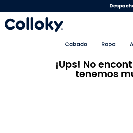
Despacho
Calzado
Ropa
A
¡Ups! No encont
tenemos mu