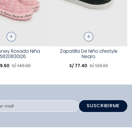
Talla
isney Rosado Niña
Zapatilla De Niño Lifestyle
5820830I26
Negro
opción
Elige una opción
59
.
60
S/
149
.
00
S/
77
.
40
S/
129
.
00
COMPRAR
COMPRAR
SUSCRIBIRME