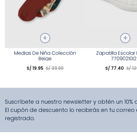
Talla
Talla
Medias De Niña Colección
Zapatilla Escolar
Beige
77090210I2
Elige una opción
Elige una opción
S/
19
.
95
S/
39
.
90
S/
77
.
40
S/
12
COMPRAR
COMPRA
Suscríbete a nuestro newsletter y obtén un 10%
El cupón de descuento lo recibirás en tu correo
registrado.