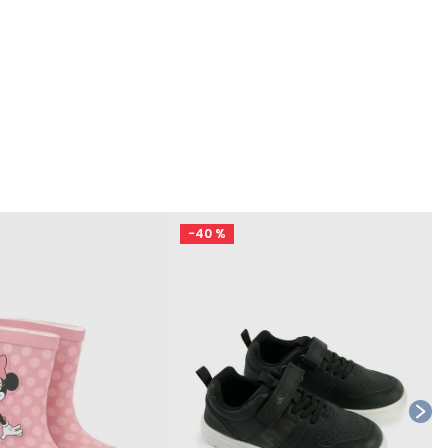
-
40 %