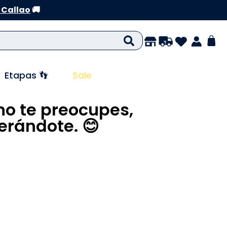
 Callao
🚚
Etapas 👣
Sale
no te preocupes,
rándote. 😊