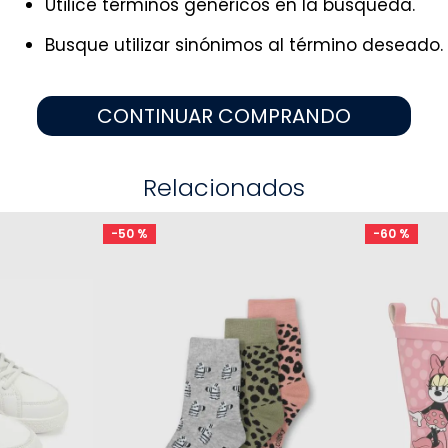
Utilice términos genéricos en la búsqueda.
9
.
vestidos
10
.
disney
Busque utilizar sinónimos al término deseado.
CONTINUAR COMPRANDO
Relacionados
-
50 %
-
60 %