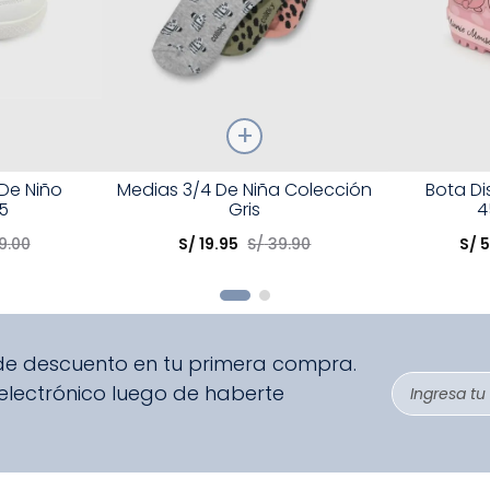
Talla
Talla
 De Niño
Medias 3/4 De Niña Colección
Bota D
5
Gris
4
Elige una opción
Elige una 
9
.
00
S/
19
.
95
S/
39
.
90
S/
R
COMPRAR
 de descuento en tu primera compra.
 electrónico luego de haberte