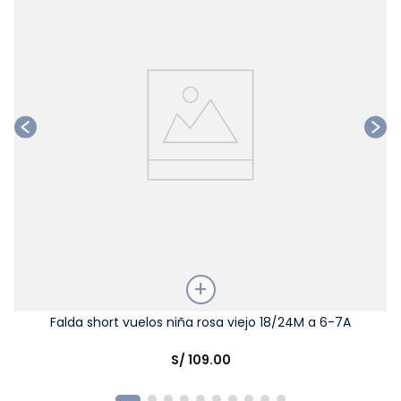
Talla
Falda short vuelos niña rosa viejo 18/24M a 6-7A
Elige una opción
S/
109
.
00
COMPRAR