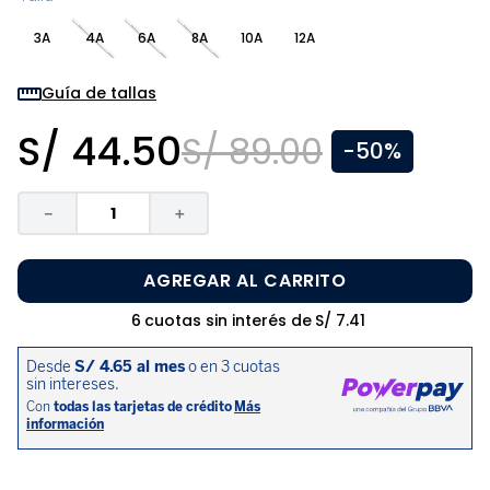
8
.
zapatos niña
3A
4A
6A
8A
10A
12A
9
.
pijama
10
.
sandalias niño
Guía de tallas
S/
44
.
50
S/
89
.
00
-
50%
－
＋
AGREGAR AL CARRITO
6
cuotas sin interés de
S/
7
.
41