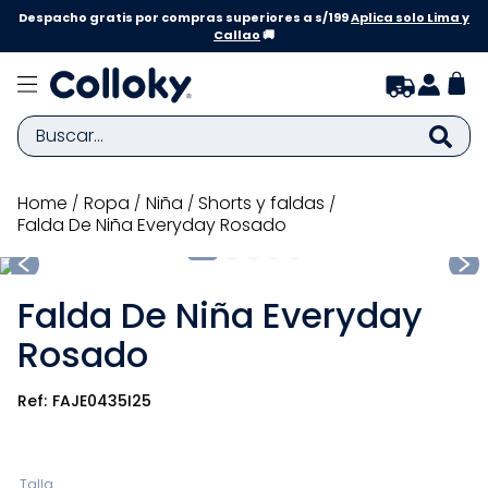
Despacho gratis por compras superiores a s/199
Aplica solo Lima y
Callao
🚚
Buscar...
TÉRMINOS MÁS BUSCADOS
ropa
niña
shorts y faldas
Falda De Niña Everyday Rosado
1
.
zapatillas niña
2
.
zapatillas niño
Falda De Niña Everyday
3
.
medias
Rosado
4
.
sandalias
5
.
sandalias niña
FAJE0435I25
6
.
bebe
7
.
disney
Talla