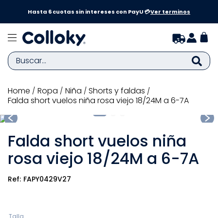
a y
Hasta 6 cuotas sin intereses con PayU 💳
Ver terminos
Buscar...
TÉRMINOS MÁS BUSCADOS
ropa
niña
shorts y faldas
Falda short vuelos niña rosa viejo 18/24M a 6-7A
1
.
zapatillas niña
2
.
zapatillas niño
Falda short vuelos niña
3
.
medias
rosa viejo 18/24M a 6-7A
4
.
sandalias
5
.
sandalias niña
FAPY0429V27
6
.
bebe
7
.
pijama
Talla