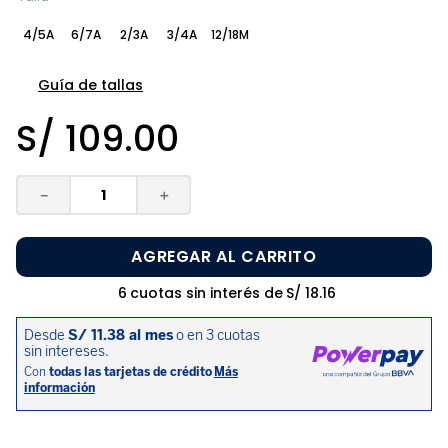
8
.
zapatos niña
4/5A
6/7A
2/3A
3/4A
12/18M
9
.
niño
10
.
sandalias niño
Guía de tallas
S/
109
.
00
－
＋
AGREGAR AL CARRITO
6
cuotas sin interés de
S/
18
.
16