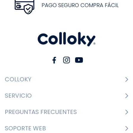
PAGO SEGURO COMPRA FÁCIL
COLLOKY
Guía de tallas Zapatos
SERVICIO
Guía de tallas Ropa
Cambios y devoluciones
PREGUNTAS FRECUENTES
Guía de tallas Accesorios
Consultar boletas
Nosotros
¿Cómo comprar?
SOPORTE WEB
Formulario de contacto