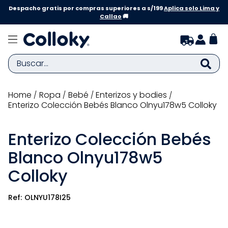
Despacho gratis por compras superiores a s/199
Aplica solo Lima y
Callao
🚚
Buscar...
TÉRMINOS MÁS BUSCADOS
ropa
bebé
enterizos y bodies
Enterizo Colección Bebés Blanco Olnyu178w5 Colloky
1
.
zapatillas niña
2
.
zapatillas niño
Enterizo Colección Bebés
3
.
medias
Blanco Olnyu178w5
4
.
sandalias
Colloky
5
.
sandalias niña
OLNYU178I25
6
.
bebe
7
.
pijama