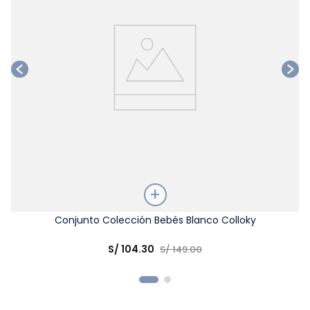
Talla
Conjunto Colección Bebés Blanco Colloky
Elige una opción
S/
104
.
30
S/
149
.
00
COMPRAR