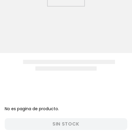
8
.
zapatos niña
9
.
pijama
10
.
sandalias niño
No es pagina de producto.
SIN STOCK