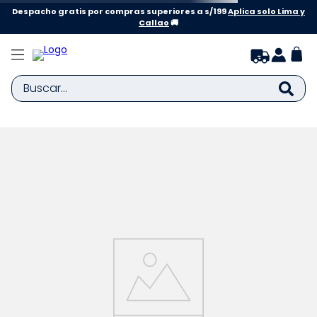
Despacho gratis por compras superiores a s/199
Aplica solo Lima y
Callao
🚚
Buscar...
TÉRMINOS MÁS BUSCADOS
1
.
zapatillas niña
2
.
zapatillas niño
3
.
medias
4
.
sandalias
5
.
sandalias niña
6
.
bebe
7
.
disney