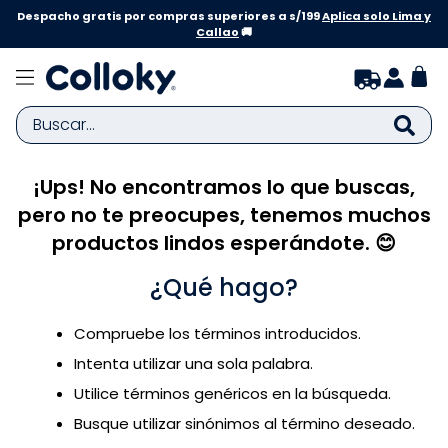
Despacho gratis por compras superiores a s/199
Aplica solo Lima y
Callao
🚚
Buscar...
¡Ups! No encontramos lo que buscas,
TÉRMINOS MÁS BUSCADOS
pero no te preocupes, tenemos muchos
1
.
zapatillas niña
productos lindos esperándote. 😊
2
.
zapatillas niño
¿Qué hago?
3
.
medias
4
.
sandalias
Compruebe los términos introducidos.
5
.
sandalias niña
Intenta utilizar una sola palabra.
6
.
bebe
Utilice términos genéricos en la búsqueda.
Busque utilizar sinónimos al término deseado.
7
.
sandalias niño