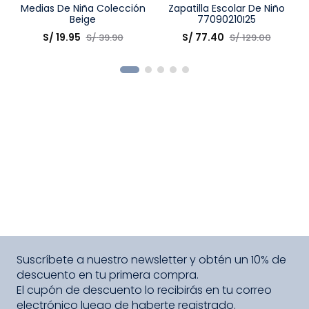
Talla
Medias De Niña Colección
Talla
Zapatilla Escolar De Niño
Beige
77090210I25
Elige una opción
Elige una opción
S/
19
.
95
S/
77
.
40
S/
39
.
90
S/
129
.
00
COMPRAR
COMPRAR
Suscríbete a nuestro newsletter y obtén un 10% de
descuento en tu primera compra.
El cupón de descuento lo recibirás en tu correo
electrónico luego de haberte registrado.