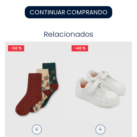
8
.
pijama
CONTINUAR COMPRANDO
9
.
zapatos niña
10
.
disney
Relacionados
-
50 %
-
40 %