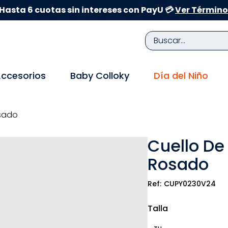
Hasta 6 cuotas sin intereses con PayU 💳
Ver Término
Buscar...
TÉRMINOS MÁS BUSCADOS
ccesorios
Baby Colloky
Día del Niño
1
.
zapatillas niña
2
.
zapatillas niño
osado
3
.
medias
Cuello De
4
.
sandalias
Rosado
5
.
sandalias niña
6
.
bebe
CUPY0230V24
7
.
disney
Talla
8
.
zapatos niña