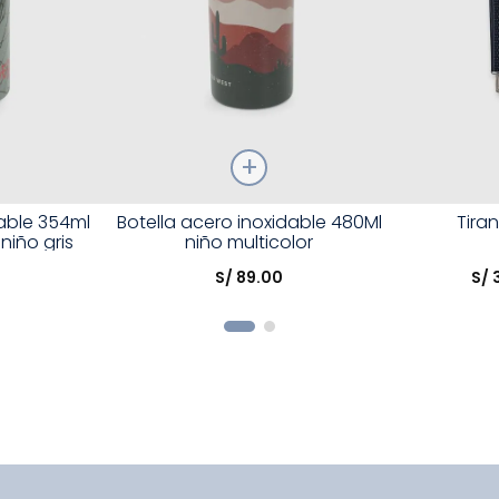
Talla
Talla
dable 354ml
Botella acero inoxidable 480Ml
Tira
niño gris
niño multicolor
Elige una opción
Elige una 
S/
89
.
00
S/
R
COMPRAR