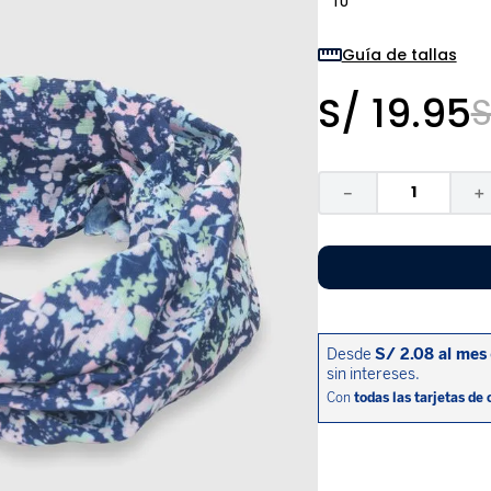
TU
9
.
pijama
10
.
sandalias niño
Guía de tallas
S/
19
.
95
S
－
＋