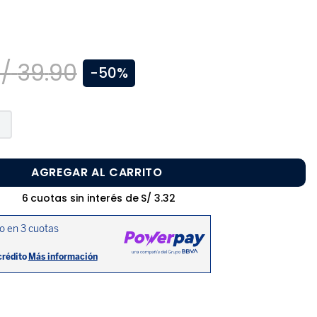
/
39
.
90
-
50%
AGREGAR AL CARRITO
6
cuotas sin interés de
S/
3
.
32