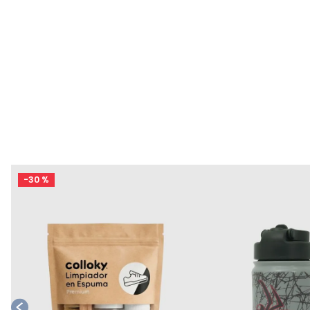
-
30 %