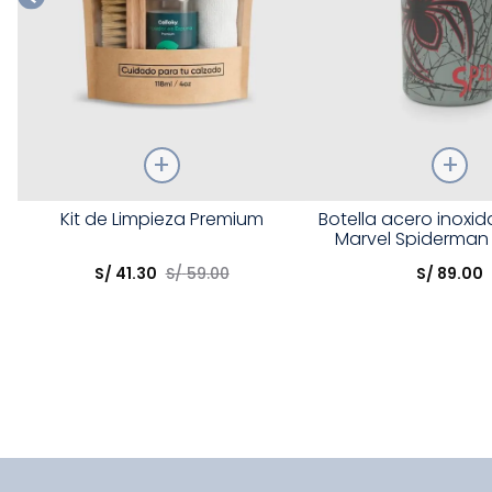
Talla
Talla
Kit de Limpieza Premium
Botella acero inoxi
Marvel Spiderman 
Elige una opción
Elige una opción
S/
41
.
30
S/
59
.
00
S/
89
.
00
COMPRAR
COMPRA