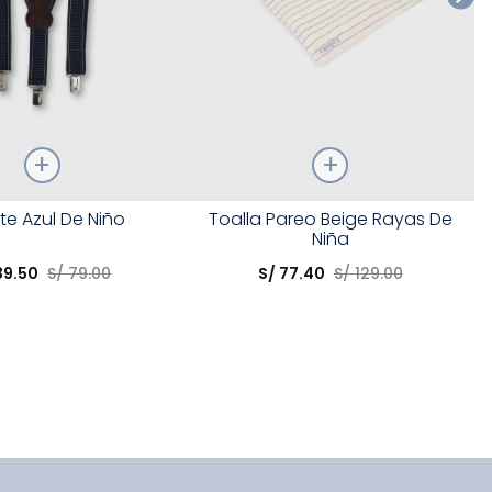
Talla
nte Azul De Niño
Toalla Pareo Beige Rayas De
Niña
opción
Elige una opción
39
.
50
S/
79
.
00
S/
77
.
40
S/
129
.
00
COMPRAR
COMPRAR