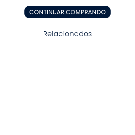
8
.
zapatos niña
CONTINUAR COMPRANDO
9
.
niño
10
.
sandalias niño
Relacionados
-
50 %
-
40 %