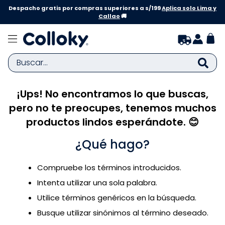
Despacho gratis por compras superiores a s/199
Aplica solo Lima y
Callao
🚚
Buscar...
¡Ups! No encontramos lo que buscas,
TÉRMINOS MÁS BUSCADOS
pero no te preocupes, tenemos muchos
1
.
zapatillas niña
productos lindos esperándote. 😊
2
.
zapatillas niño
¿Qué hago?
3
.
medias
4
.
sandalias
Compruebe los términos introducidos.
5
.
sandalias niña
Intenta utilizar una sola palabra.
6
.
bebe
Utilice términos genéricos en la búsqueda.
Busque utilizar sinónimos al término deseado.
7
.
pijama