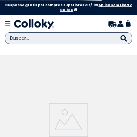
Despacho gratis por compras superiores a s/199
Aplica solo Lima y
Callao
🚚
Buscar...
TÉRMINOS MÁS BUSCADOS
1
.
zapatillas niña
2
.
zapatillas niño
3
.
medias
4
.
sandalias
5
.
sandalias niña
6
.
bebe
7
.
pijama