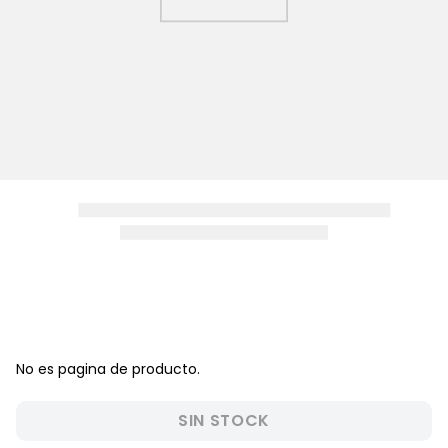
8
.
zapatos niña
9
.
niño
10
.
sandalias niño
No es pagina de producto.
SIN STOCK