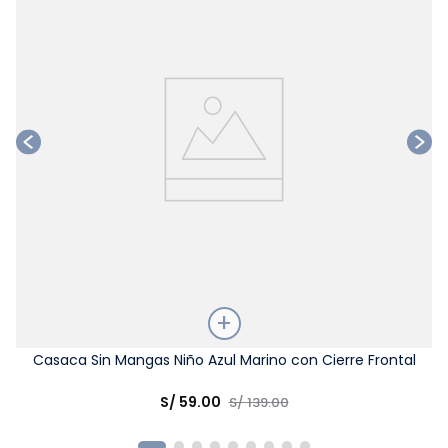
Talla
Casaca Sin Mangas Niño Azul Marino con Cierre Frontal
Elige una opción
S/
59
.
00
S/
139
.
00
COMPRAR