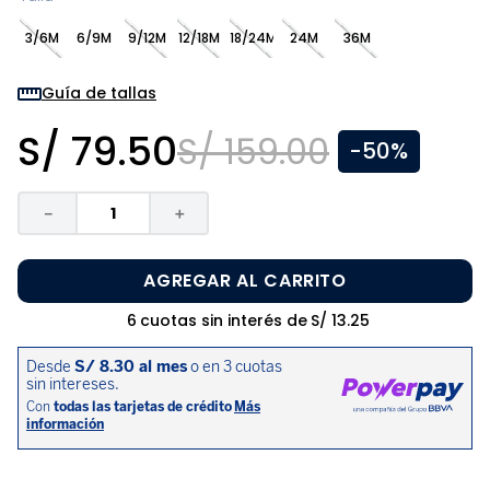
8
.
pijama
3/6M
6/9M
9/12M
12/18M
18/24M
24M
36M
9
.
zapatos niña
10
.
disney
Guía de tallas
S/
79
.
50
S/
159
.
00
-
50%
－
＋
AGREGAR AL CARRITO
6
cuotas sin interés de
S/
13
.
25