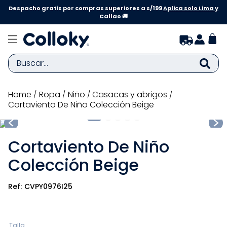
Despacho gratis por compras superiores a s/199
Aplica solo Lima y
Callao
🚚
Buscar...
TÉRMINOS MÁS BUSCADOS
ropa
niño
casacas y abrigos
Cortaviento De Niño Colección Beige
1
.
zapatillas niña
2
.
zapatillas niño
Cortaviento De Niño
3
.
medias
Colección Beige
4
.
sandalias
5
.
sandalias niña
CVPY0976I25
6
.
bebe
7
.
sandalias niño
Talla