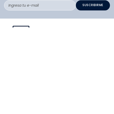
SUSCRIBIRME
PAGO SEGURO COMPRA FÁCIL
COLLOKY
Guía de tallas Zapatos
SERVICIO