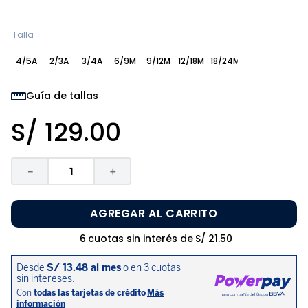
8
.
zapatos niña
9
.
pijama
Talla
10
.
sandalias niño
4/5A
2/3A
3/4A
6/9M
9/12M
12/18M
18/24M
Guía de tallas
S/
129
.
00
－
＋
AGREGAR AL CARRITO
6
cuotas sin interés de
S/
21
.
50