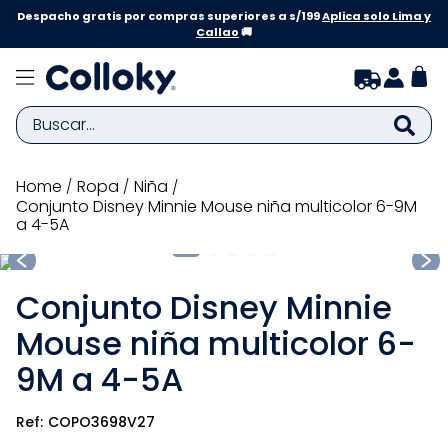
Despacho gratis por compras superiores a s/199
Aplica solo Lima y
Callao
🚚
Buscar...
TÉRMINOS MÁS BUSCADOS
ropa
niña
Conjunto Disney Minnie Mouse niña multicolor 6-9M
1
.
zapatillas niña
a 4-5A
2
.
zapatillas niño
3
.
medias
Conjunto Disney Minnie
4
.
sandalias
Mouse niña multicolor 6-
5
.
sandalias niña
9M a 4-5A
6
.
bebe
COPO3698V27
7
.
disney