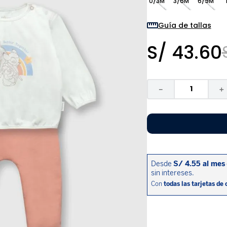
0/3M
3/6M
6/9M
9
.
pijama
10
.
sandalias niño
Guía de tallas
S/
43
.
60
－
＋