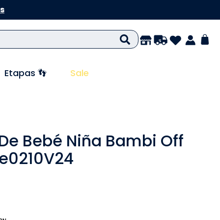
s
Etapas 👣
Sale
De Bebé Niña Bambi Off
je0210V24