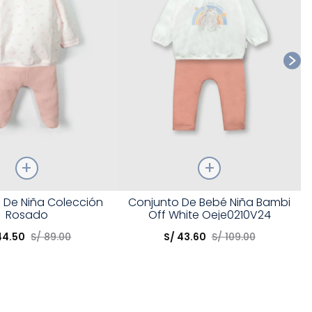
Talla
 De Niña Colección
Conjunto De Bebé Niña Bambi
Rosado
Off White Oeje0210V24
opción
Elige una opción
44
.
50
S/
89
.
00
S/
43
.
60
S/
109
.
00
COMPRAR
COMPRAR