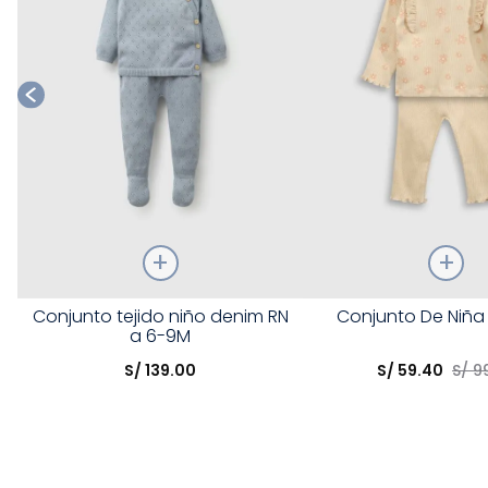
Talla
Talla
Conjunto tejido niño denim RN
Conjunto De Niña
a 6-9M
Elige una opción
Elige una opción
S/
139
.
00
S/
59
.
40
S/
9
COMPRAR
COMPRA