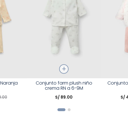
Talla
Talla
 Naranja
Conjunto farm plush niño
Conjunto
crema RN a 6-9M
Elige una opción
Elige una 
9
.
00
S/
89
.
00
S/
R
COMPRAR