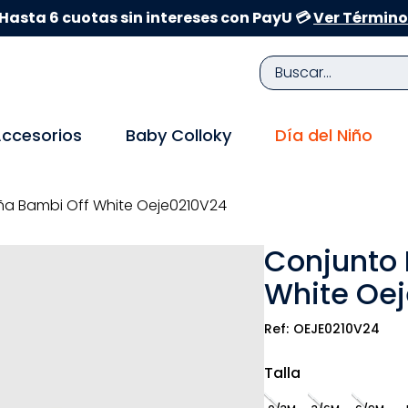
Hasta 6 cuotas sin intereses con PayU 💳
Ver Término
Buscar...
TÉRMINOS MÁS BUSCADOS
ccesorios
Baby Colloky
Día del Niño
1
.
zapatillas niña
2
.
zapatillas niño
ña Bambi Off White Oeje0210V24
3
.
medias
Conjunto 
4
.
sandalias
White Oe
5
.
sandalias niña
6
.
bebe
OEJE0210V24
7
.
disney
Talla
8
.
zapatos niña