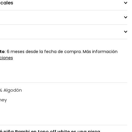
ocales
to
: 6 meses desde la fecha de compra. Más información
ciones
% Algodón
ney
é niña Bambi en tono off white es una pieza