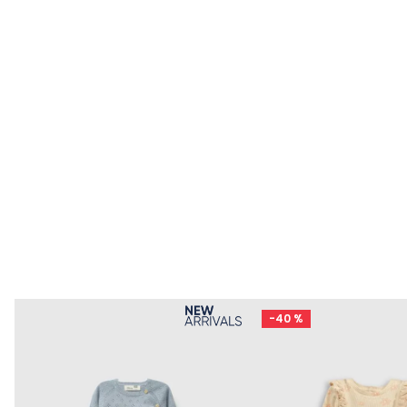
-
40 %