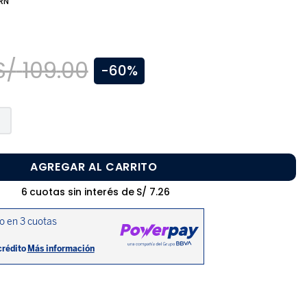
RN
S/
109
.
00
-
60%
AGREGAR AL CARRITO
6
cuotas sin interés de
S/
7
.
26