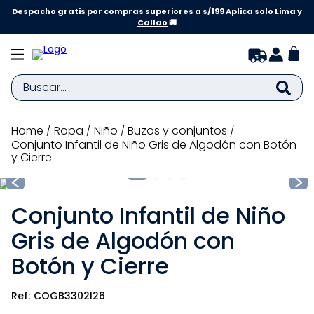
Despacho gratis por compras superiores a s/199
Aplica solo Lima y
Callao
🚚
Buscar...
TÉRMINOS MÁS BUSCADOS
ropa
niño
buzos y conjuntos
Conjunto Infantil de Niño Gris de Algodón con Botón
1
.
zapatillas niña
y Cierre
2
.
zapatillas niño
3
.
medias
Conjunto Infantil de Niño
4
.
sandalias
Gris de Algodón con
5
.
sandalias niña
Botón y Cierre
6
.
bebe
COGB3302I26
7
.
pijama