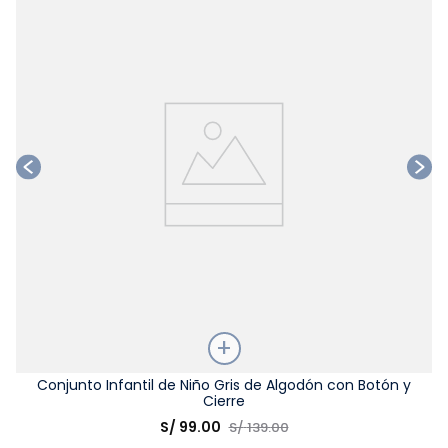
Ta
Talla
Conjunto Infantil de Niño Gris de Algodón con Botón y
Cierre
Elige una opción
S/
99
.
00
S/
139
.
00