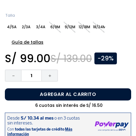
8
.
zapatos niña
9
.
niño
Talla
10
.
sandalias niño
4/5A
2/3A
3/4A
6/9M
9/12M
12/18M
18/24M
Guía de tallas
S/
99
.
00
S/
139
.
00
-
29%
－
＋
AGREGAR AL CARRITO
6
cuotas sin interés de
S/
16
.
50