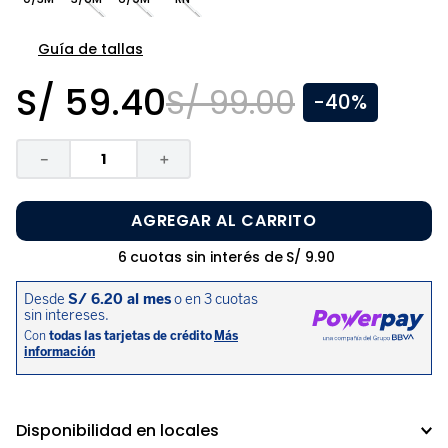
8
.
zapatos niña
9
.
pijama
Guía de tallas
10
.
sandalias niño
S/
59
.
40
S/
99
.
00
-
40%
－
＋
AGREGAR AL CARRITO
6
cuotas sin interés de
S/
9
.
90
Disponibilidad en locales