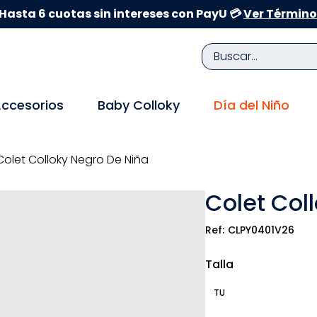
Hasta 6 cuotas sin intereses con PayU 💳
Ver Término
Buscar...
TÉRMINOS MÁS BUSCADOS
ccesorios
Baby Colloky
Día del Niño
1
.
zapatillas niña
2
.
zapatillas niño
Colet Colloky Negro De Niña
3
.
medias
Colet Col
4
.
sandalias
5
.
sandalias niña
CLPY0401V26
6
.
bebe
Talla
7
.
sandalias niño
TU
8
.
pijama