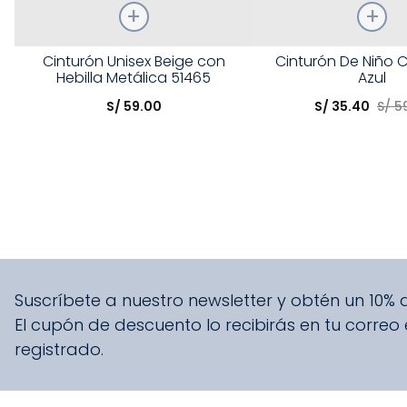
Talla
Talla
Cinturón Unisex Beige con
Cinturón De Niño 
Hebilla Metálica 51465
Azul
Elige una opción
Elige una opción
S/
59
.
00
S/
35
.
40
S/
5
COMPRAR
COMPRA
Suscríbete a nuestro newsletter y obtén un 10%
El cupón de descuento lo recibirás en tu correo
registrado.