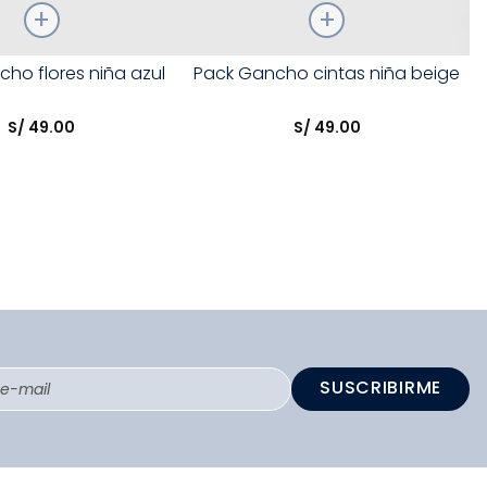
Talla
ho flores niña azul
Pack Gancho cintas niña beige
opción
Elige una opción
S/
49
.
00
S/
49
.
00
COMPRAR
COMPRAR
SUSCRIBIRME