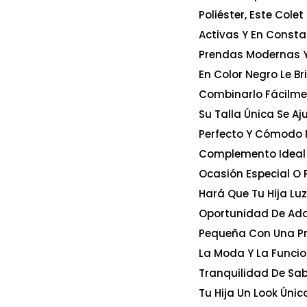
Poliéster, Este Col
Activas Y En Consta
Prendas Modernas Y 
En Color Negro Le B
Combinarlo Fácilmen
Su Talla Única Se A
Perfecto Y Cómodo P
Complemento Ideal 
Ocasión Especial O P
Hará Que Tu Hija Lu
Oportunidad De Adqu
Pequeña Con Una Pre
La Moda Y La Funcio
Tranquilidad De Sabe
Tu Hija Un Look Únic