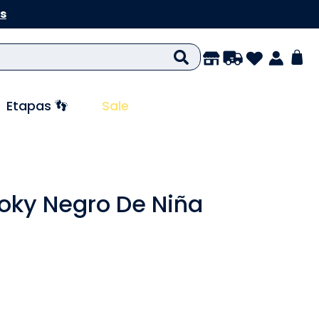
s
Etapas 👣
Sale
loky Negro De Niña