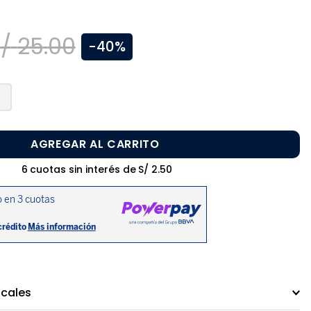
/
25
.
00
-
40%
AGREGAR AL CARRITO
6
cuotas sin interés de
S/
2
.
50
ocales