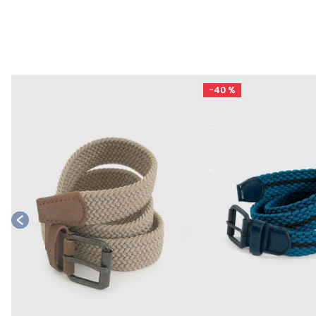
-
40 %