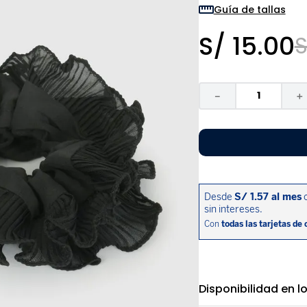
9
.
zapatos niña
Guía de tallas
10
.
disney
S/
15
.
00
S
－
＋
Disponibilidad en l