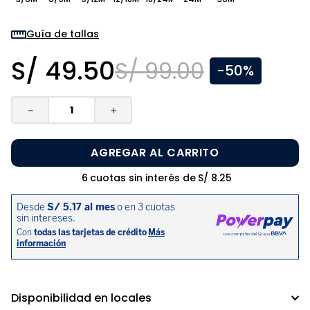
8
.
zapatos niña
9
.
pijama
Guía de tallas
10
.
sandalias niño
S/
49
.
50
S/
99
.
00
-
50%
－
＋
AGREGAR AL CARRITO
6
cuotas sin interés de
S/
8
.
25
Disponibilidad en locales