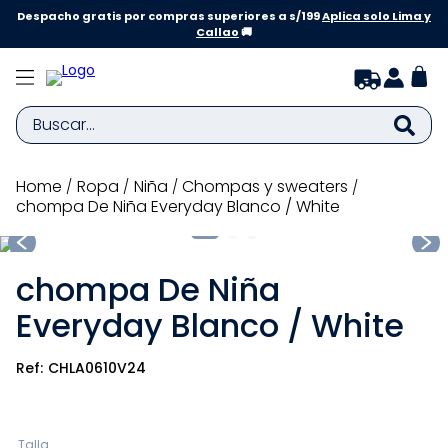
Despacho gratis por compras superiores a s/199
Aplica solo Lima y
Callao
🚚
Buscar...
TÉRMINOS MÁS BUSCADOS
ropa
niña
chompas y sweaters
chompa De Niña Everyday Blanco / White
1
.
zapatillas niña
2
.
zapatillas niño
chompa De Niña
3
.
medias
Everyday Blanco / White
4
.
sandalias
5
.
sandalias niña
CHLA0610V24
6
.
bebe
7
.
disney
Talla