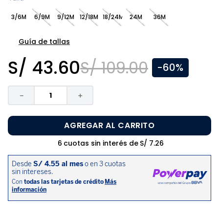
8
.
zapatos niña
3/6M
6/9M
9/12M
12/18M
18/24M
24M
36M
9
.
pijama
10
.
sandalias niño
Guía de tallas
S/
43
.
60
S/
109
.
00
-
60%
－
＋
AGREGAR AL CARRITO
6
cuotas sin interés de
S/
7
.
26