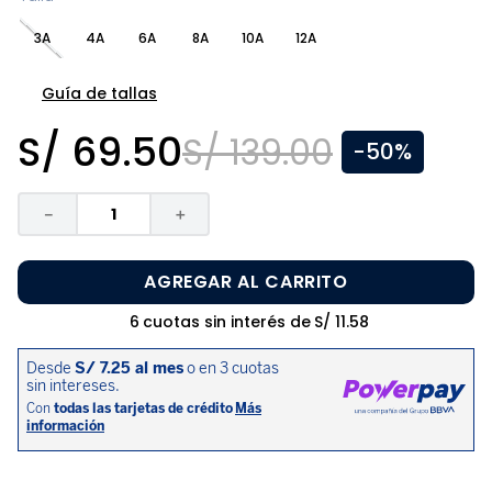
8
.
zapatos niña
3A
4A
6A
8A
10A
12A
9
.
pijama
10
.
sandalias niño
Guía de tallas
S/
69
.
50
S/
139
.
00
-
50%
－
＋
AGREGAR AL CARRITO
6
cuotas sin interés de
S/
11
.
58