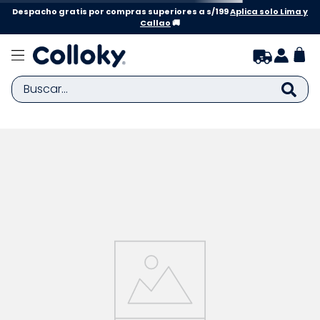
Despacho gratis por compras superiores a s/199
Aplica solo Lima y
Callao
🚚
Buscar...
TÉRMINOS MÁS BUSCADOS
1
.
zapatillas niña
2
.
zapatillas niño
3
.
medias
4
.
sandalias
5
.
sandalias niña
6
.
bebe
7
.
disney