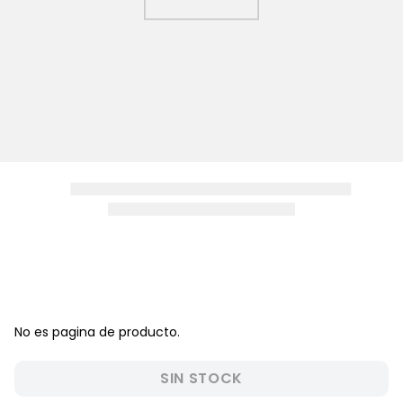
8
.
zapatos niña
9
.
pijama
10
.
sandalias niño
No es pagina de producto.
SIN STOCK