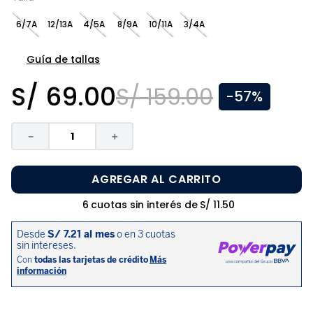
8
.
pijama
6/7A
12/13A
4/5A
8/9A
10/11A
3/4A
9
.
zapatos niña
10
.
disney
Guía de tallas
S/
69
.
00
S/
159
.
00
-
57%
－
＋
AGREGAR AL CARRITO
6
cuotas sin interés de
S/
11
.
50