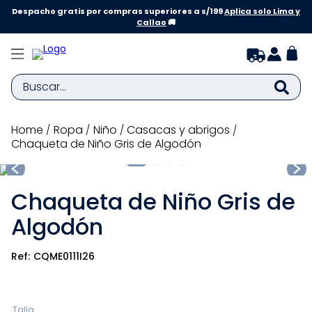
Despacho gratis por compras superiores a s/199
Aplica solo Lima y
Callao
🚚
Buscar...
TÉRMINOS MÁS BUSCADOS
ropa
niño
casacas y abrigos
Chaqueta de Niño Gris de Algodón
1
.
zapatillas niña
2
.
zapatillas niño
Chaqueta de Niño Gris de
3
.
medias
Algodón
4
.
sandalias
5
.
sandalias niña
CQME0111I26
6
.
bebe
7
.
sandalias niño
Talla