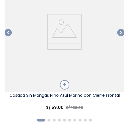
Talla
Casaca Sin Mangas Niño Azul Marino con Cierre Frontal
Elige una opción
S/
59
.
00
S/
139
.
00
COMPRAR