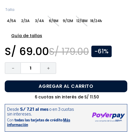
8
.
zapatos niña
Talla
9
.
pijama
4/5A
2/3A
3/4A
6/9M
9/12M
12/18M
18/24M
10
.
sandalias niño
Guía de tallas
S/
69
.
00
S/
179
.
00
-
61%
－
＋
AGREGAR AL CARRITO
6
cuotas sin interés de
S/
11
.
50