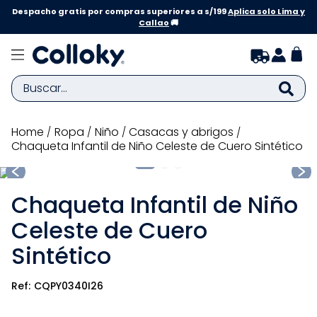
Despacho gratis por compras superiores a s/199
Aplica solo Lima y
Callao
🚚
Buscar...
TÉRMINOS MÁS BUSCADOS
ropa
niño
casacas y abrigos
Chaqueta Infantil de Niño Celeste de Cuero Sintético
1
.
zapatillas niña
2
.
zapatillas niño
Chaqueta Infantil de Niño
3
.
medias
Celeste de Cuero
4
.
sandalias
Sintético
5
.
sandalias niña
6
.
bebe
CQPY0340I26
7
.
disney