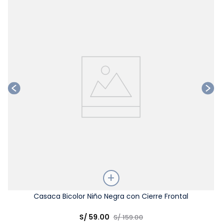
Ta
Talla
Casaca Bicolor Niño Negra con Cierre Frontal
Elige una opción
S/
59
.
00
S/
159
.
00