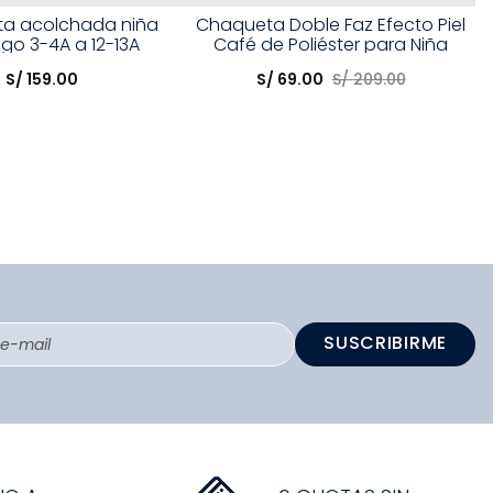
Talla
a acolchada niña
Chaqueta Doble Faz Efecto Piel
go 3-4A a 12-13A
Café de Poliéster para Niña
opción
Elige una opción
S/
159
.
00
S/
69
.
00
S/
209
.
00
COMPRAR
COMPRAR
SUSCRIBIRME