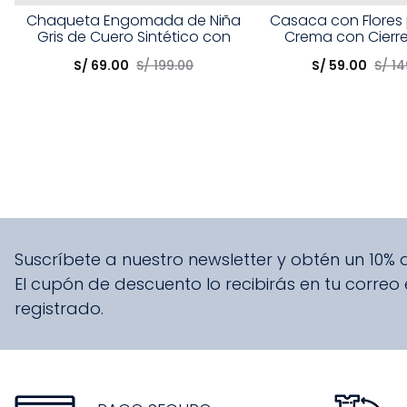
Talla
Talla
Chaqueta Engomada de Niña
Casaca con Flores 
Gris de Cuero Sintético con
Crema con Cierre
Elige una opción
Elige una opción
Flores
S/
69
.
00
S/
199
.
00
S/
59
.
00
S/
14
COMPRAR
COMPRA
Suscríbete a nuestro newsletter y obtén un 10%
El cupón de descuento lo recibirás en tu correo
registrado.