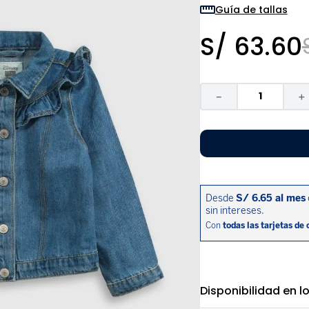
9
.
niño
Guía de tallas
10
.
sandalias niño
S/
63
.
60
－
＋
Disponibilidad en l