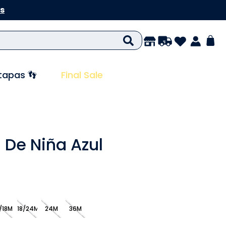
s
tapas 👣
Final Sale
De Niña Azul
/18M
18/24M
24M
36M