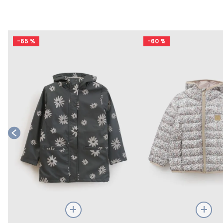
-
65 %
-
60 %