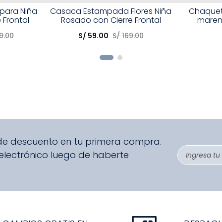
Talla
Talla
para Niña
Casaca Estampada Flores Niña
Chaquet
 Frontal
Rosado con Cierre Frontal
maren
Elige una opción
Elige una 
9
.
00
S/
59
.
00
S/
169
.
00
R
COMPRAR
 de descuento en tu primera compra.
 electrónico luego de haberte