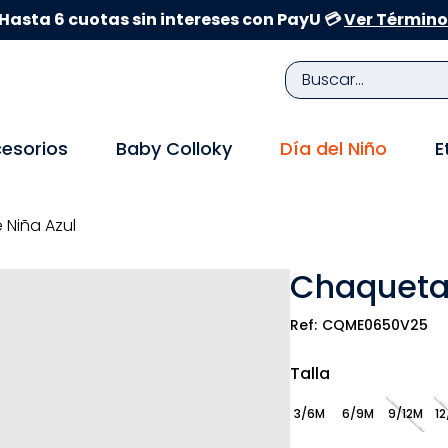
Hasta 6 cuotas sin intereses con PayU 💳
Ver Término
Buscar...
TÉRMINOS MÁS BUSCADOS
esorios
Baby Colloky
Día del Niño
E
1
.
zapatillas niña
2
.
zapatillas niño
Niña Azul
3
.
medias
Chaqueta 
4
.
sandalias
5
.
sandalias niña
CQME0650V25
6
.
bebe
Talla
7
.
pijama
3/6M
6/9M
9/12M
12
8
.
zapatos niña