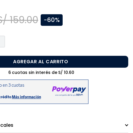
S/
159
.
00
-
60%
AGREGAR AL CARRITO
6
cuotas sin interés de
S/
10
.
60
ocales