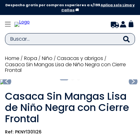
Despacho gratis por compras superiores a s/199
Aplica solo Lima y
Callao
🚚
Buscar...
TÉRMINOS MÁS BUSCADOS
ropa
niño
casacas y abrigos
Casaca Sin Mangas Lisa de Niño Negra con Cierre
1
.
zapatillas niña
Frontal
2
.
zapatillas niño
3
.
medias
Casaca Sin Mangas Lisa
4
.
sandalias
de Niño Negra con Cierre
5
.
sandalias niña
Frontal
6
.
bebe
PKNY1301I26
7
.
disney