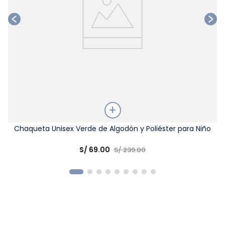
Talla
Chaqueta Unisex Verde de Algodón y Poliéster para Niño
Elige una opción
S/
69
.
00
S/
239
.
00
COMPRAR