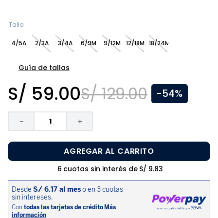
8
.
zapatos niña
9
.
pijama
Talla
10
.
sandalias niño
4/5A
2/3A
3/4A
6/9M
9/12M
12/18M
18/24M
Guía de tallas
S/
59
.
00
S/
129
.
00
-
54%
－
＋
AGREGAR AL CARRITO
6
cuotas sin interés de
S/
9
.
83