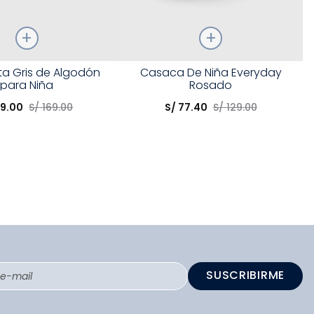
Talla
a Gris de Algodón
Casaca De Niña Everyday
para Niña
Rosado
opción
Elige una opción
69
.
00
S/
169
.
00
S/
77
.
40
S/
129
.
00
COMPRAR
COMPRAR
SUSCRIBIRME