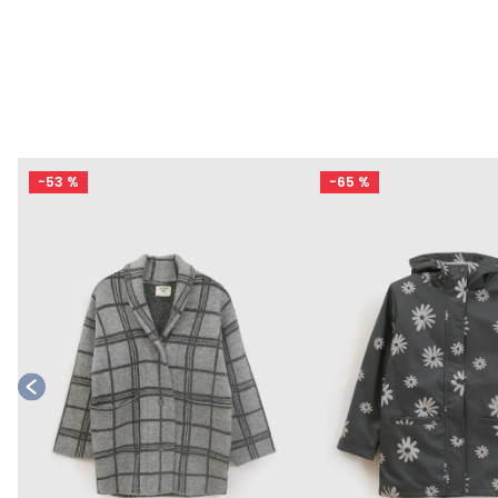
-
53 %
-
65 %