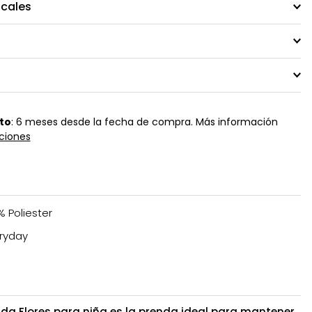
ocales
to
: 6 meses desde la fecha de compra. Más información
ciones
% Poliester
ryday
a Flores para niña es la prenda ideal para mantener