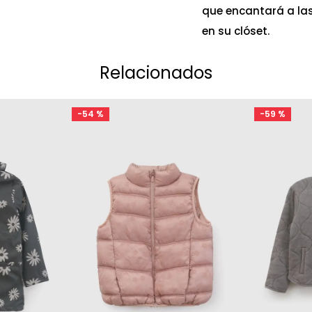
que encantará a la
en su clóset.
Relacionados
-
54 %
-
59 %