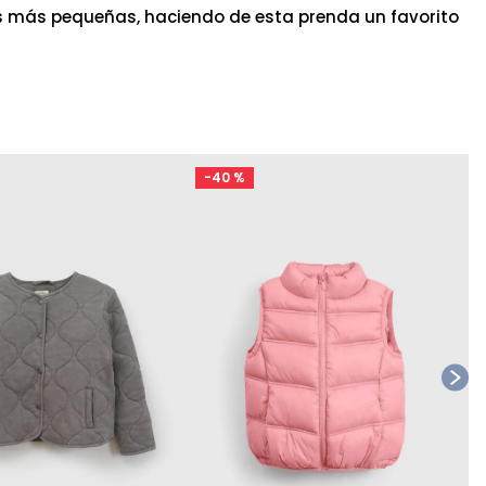
s más pequeñas, haciendo de esta prenda un favorito
-
40 %
Ta