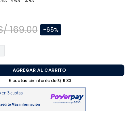
/11A
4/5A
3/4A
S/
169
.
00
-
65%
AGREGAR AL CARRITO
6
cuotas sin interés de
S/
9
.
83