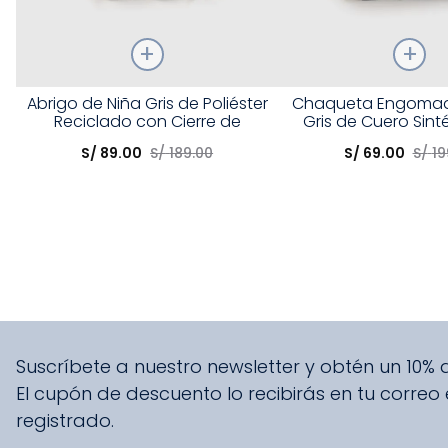
Talla
Talla
Abrigo de Niña Gris de Poliéster
Chaqueta Engomad
Reciclado con Cierre de
Gris de Cuero Sint
Elige una opción
Elige una opción
Botones
Flores
S/
89
.
00
S/
189
.
00
S/
69
.
00
S/
19
COMPRAR
COMPRA
Suscríbete a nuestro newsletter y obtén un 10%
El cupón de descuento lo recibirás en tu correo
registrado.