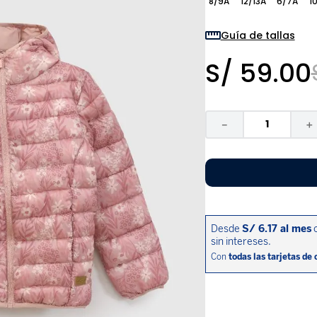
8/9A
12/13A
6/7A
10
9
.
pijama
10
.
sandalias niño
Guía de tallas
S/
59
.
00
－
＋