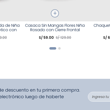
Talla
Talla
a de Niña
Casaca Sin Mangas Flores Niña
Chaquet
ético con
Rosado con Cierre Frontal
Elige una opción
Elige una 
9
.
00
S/
59
.
00
S/
129
.
00
S/
R
COMPRAR
 de descuento en tu primera compra.
 electrónico luego de haberte