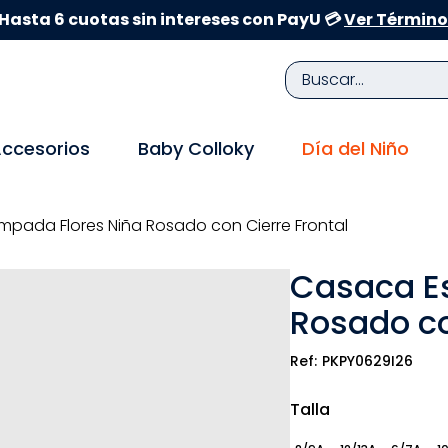
Hasta 6 cuotas sin intereses con PayU 💳
Ver Término
Buscar...
TÉRMINOS MÁS BUSCADOS
ccesorios
Baby Colloky
Día del Niño
1
.
zapatillas niña
2
.
zapatillas niño
pada Flores Niña Rosado con Cierre Frontal
3
.
medias
Casaca E
4
.
sandalias
Rosado co
5
.
sandalias niña
6
.
bebe
PKPY0629I26
7
.
disney
Talla
8
.
zapatos niña