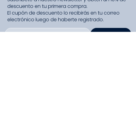
descuento en tu primera compra.
El cupón de descuento lo recibirás en tu correo
electrónico luego de haberte registrado.
SUSCRIBIRME
PAGO SEGURO COMPRA FÁCIL
COLLOKY