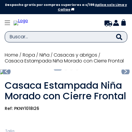
Despacho gratis por compras superiores a s/199
Aplica solo Lima y
Callao
🚚
Buscar...
TÉRMINOS MÁS BUSCADOS
ropa
niña
casacas y abrigos
Casaca Estampada Niña Morado con Cierre Frontal
1
.
zapatillas niña
2
.
zapatillas niño
Casaca Estampada Niña
3
.
medias
Morado con Cierre Frontal
4
.
sandalias
5
.
sandalias niña
PKNY1018I26
6
.
bebe
7
.
sandalias niño
Talla