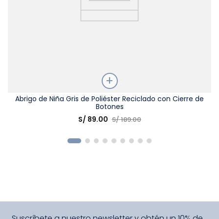
Talla
Abrigo de Niña Gris de Poliéster Reciclado con Cierre de
Botones
Elige una opción
S/
89
.
00
S/
189
.
00
COMPRAR
Suscríbete a nuestro newsletter y obtén un 10% de