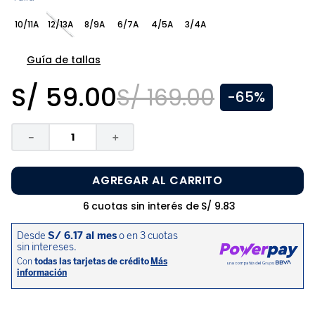
8
.
pijama
10/11A
12/13A
8/9A
6/7A
4/5A
3/4A
9
.
zapatos niña
10
.
disney
Guía de tallas
S/
59
.
00
S/
169
.
00
-
65%
－
＋
AGREGAR AL CARRITO
6
cuotas sin interés de
S/
9
.
83