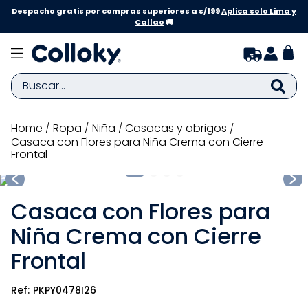
Despacho gratis por compras superiores a s/199
Aplica solo Lima y
Callao
🚚
Buscar...
TÉRMINOS MÁS BUSCADOS
ropa
niña
casacas y abrigos
Casaca con Flores para Niña Crema con Cierre
1
.
zapatillas niña
Frontal
2
.
zapatillas niño
3
.
medias
Casaca con Flores para
4
.
sandalias
Niña Crema con Cierre
5
.
sandalias niña
Frontal
6
.
pijama
PKPY0478I26
7
.
bebe