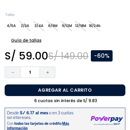
8
.
zapatos niña
9
.
disney
Talla
10
.
sandalias niño
4/5A
2/3A
3/4A
6/9M
9/12M
12/18M
18/24M
Guía de tallas
S/
59
.
00
S/
149
.
00
-
60%
－
＋
AGREGAR AL CARRITO
6
cuotas sin interés de
S/
9
.
83