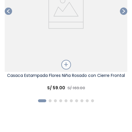
Talla
Casaca Estampada Flores Niña Rosado con Cierre Frontal
Elige una opción
S/
59
.
00
S/
169
.
00
COMPRAR