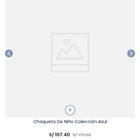
Ta
Talla
Chaqueta De Niño Colección Azul
Elige una opción
S/
107
.
40
S/
179
.
00