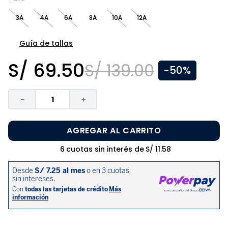
8
.
zapatos niña
3A
4A
6A
8A
10A
12A
9
.
pijama
10
.
sandalias niño
Guía de tallas
S/
69
.
50
S/
139
.
00
-
50%
－
＋
AGREGAR AL CARRITO
6
cuotas sin interés de
S/
11
.
58