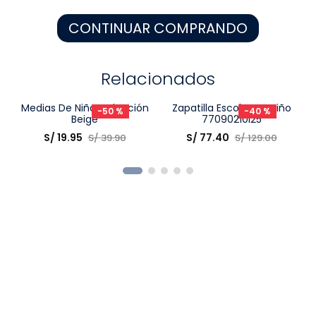
8
.
pijama
CONTINUAR COMPRANDO
9
.
zapatos niña
10
.
disney
Relacionados
-
50 %
-
40 %