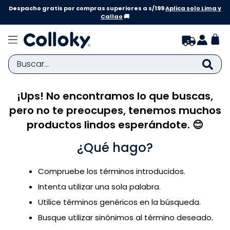
Despacho gratis por compras superiores a s/199
Aplica solo Lima y
Callao
🚚
Buscar...
¡Ups! No encontramos lo que buscas,
TÉRMINOS MÁS BUSCADOS
pero no te preocupes, tenemos muchos
1
.
zapatillas niña
productos lindos esperándote. 😊
2
.
zapatillas niño
¿Qué hago?
3
.
medias
4
.
sandalias
Compruebe los términos introducidos.
5
.
sandalias niña
Intenta utilizar una sola palabra.
6
.
bebe
Utilice términos genéricos en la búsqueda.
Busque utilizar sinónimos al término deseado.
7
.
sandalias niño