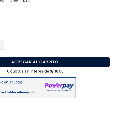
/5A
10/11A
2/3A
AGREGAR AL CARRITO
6
cuotas sin interés de
S/
16
.
50