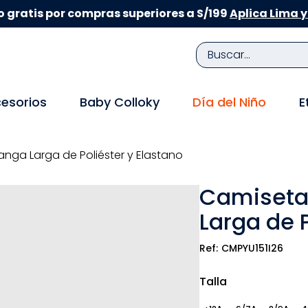
 gratis por compras superiores a S/199
Aplica Lima y
Buscar...
TÉRMINOS MÁS BUSCADOS
esorios
Baby Colloky
Día del Niño
E
1
.
zapatillas niña
2
.
zapatillas niño
anga Larga de Poliéster y Elastano
3
.
medias
Camiseta
4
.
sandalias
Larga de P
5
.
sandalias niña
6
.
bebe
CMPYU151I26
7
.
disney
Talla
8
.
zapatos niña