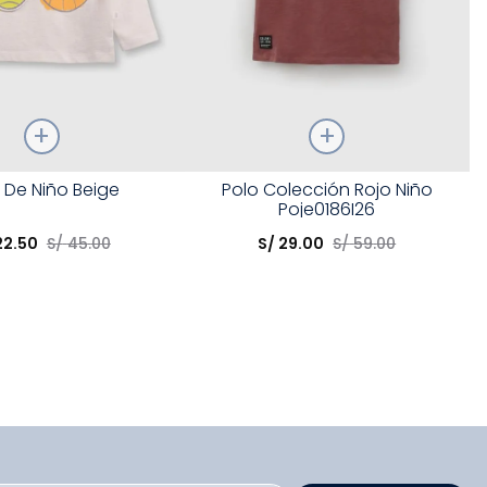
Talla
 De Niño Beige
Polo Colección Rojo Niño
Poje0186I26
opción
Elige una opción
22
.
50
S/
45
.
00
S/
29
.
00
S/
59
.
00
COMPRAR
COMPRAR