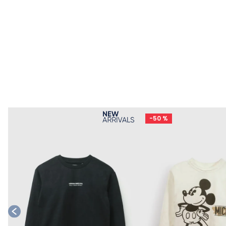
e
-
50 %