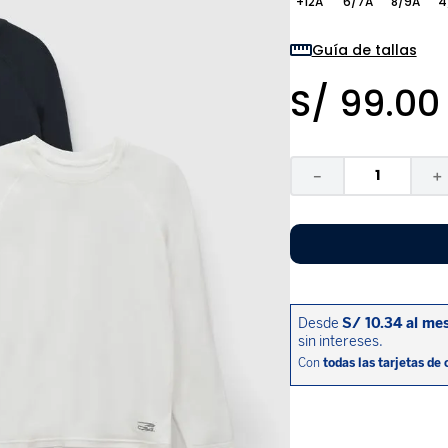
+12A
6/7A
8/9A
4
9
.
pijama
10
.
sandalias niño
Guía de tallas
S/
99
.
00
－
＋