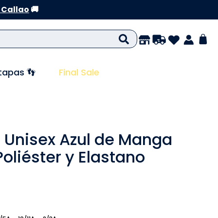
 Callao
🚚
tapas 👣
Final Sale
 Unisex Azul de Manga
oliéster y Elastano