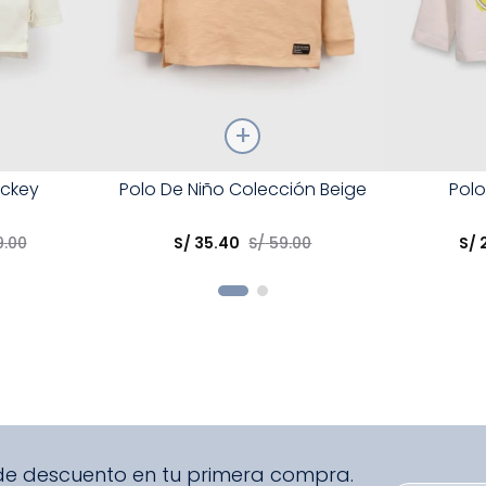
Talla
Talla
ickey
Polo De Niño Colección Beige
Polo
Elige una opción
Elige una 
9
.
00
S/
35
.
40
S/
59
.
00
S/
R
COMPRAR
 de descuento en tu primera compra.