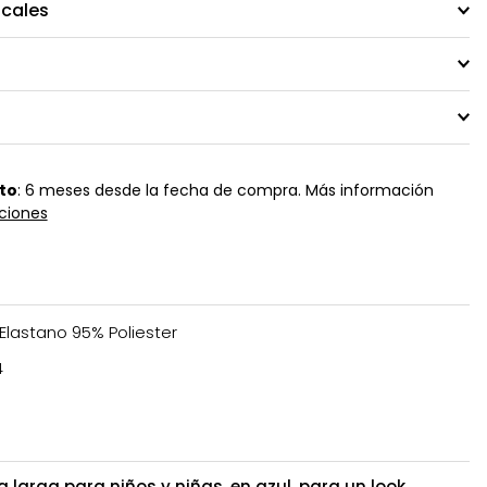
ocales
to
: 6 meses desde la fecha de compra. Más información
ciones
Elastano 95% Poliester
4
arga para niños y niñas, en azul, para un look