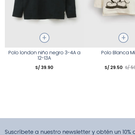
Talla
Talla
Polo london niño negro 3-4A a
Polo Blanca M
12-13A
Elige una opción
Elige una opción
S/
39
.
90
S/
29
.
50
S/
5
COMPRAR
COMPRA
Suscríbete a nuestro newsletter y obtén un 10%