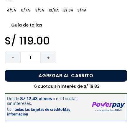
8
.
pijama
4/5A
6/7A
8/9A
10/11A
12/13A
3/4A
9
.
zapatos niña
10
.
disney
Guía de tallas
S/
119
.
00
－
＋
AGREGAR AL CARRITO
6
cuotas sin interés de
S/
19
.
83