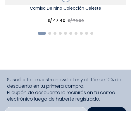
Talla
Camisa De Niño Colección Celeste
Elige una opción
S/
47
.
40
S/
79
.
00
COMPRAR
Suscríbete a nuestro newsletter y obtén un 10% de
descuento en tu primera compra.
El cupón de descuento lo recibirás en tu correo
electrónico luego de haberte registrado.
SUSCRIBIRME