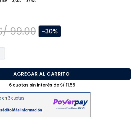
/13A
2/3A
3/4A
S/
99
.
00
-
30%
AGREGAR AL CARRITO
6
cuotas sin interés de
S/
11
.
55