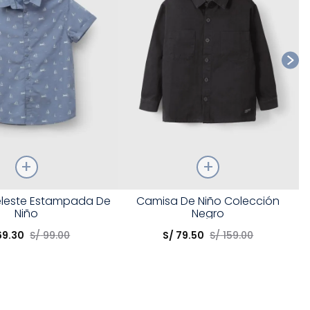
Talla
leste Estampada De
Camisa De Niño Colección
Niño
Negro
opción
Elige una opción
69
.
30
S/
99
.
00
S/
79
.
50
S/
159
.
00
COMPRAR
COMPRAR