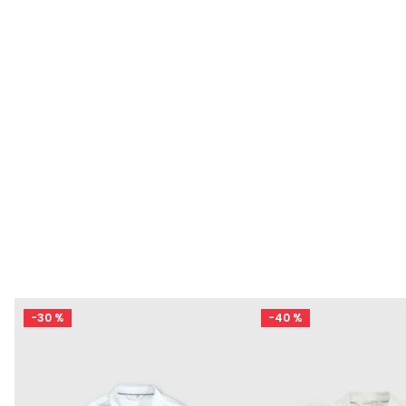
-
30 %
-
40 %