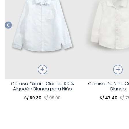
Talla
Talla
Camisa Oxford Clásica 100%
Camisa De Niño C
Algodón Blanca para Niño
Blanco
Elige una opción
Elige una opción
S/
69
.
30
S/
99
.
00
S/
47
.
40
S/
7
COMPRAR
COMPRA