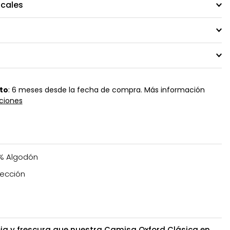
ocales
to
: 6 meses desde la fecha de compra. Más información
ciones
% Algodón
ección
ia y frescura que nuestra Camisa Oxford Clásica en