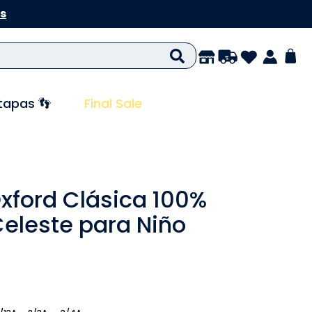
s
tapas 👣
Final Sale
ford Clásica 100%
eleste para Niño