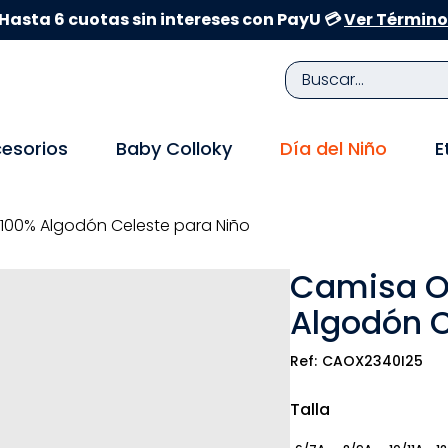
Hasta 6 cuotas sin intereses con PayU 💳
Ver Término
Buscar...
TÉRMINOS MÁS BUSCADOS
esorios
Baby Colloky
Día del Niño
E
1
.
zapatillas niña
2
.
zapatillas niño
 100% Algodón Celeste para Niño
3
.
medias
Camisa Ox
4
.
sandalias
Algodón C
5
.
sandalias niña
6
.
bebe
CAOX2340I25
7
.
disney
Talla
8
.
zapatos niña