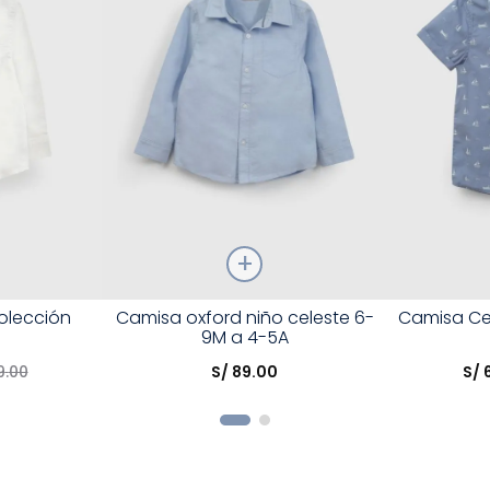
Talla
Talla
olección
Camisa oxford niño celeste 6-
Camisa Ce
9M a 4-5A
Elige una opción
Elige una 
9
.
00
S/
89
.
00
S/
R
COMPRAR