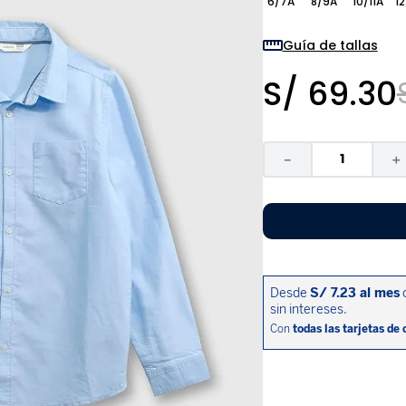
6/7A
8/9A
10/11A
12
9
.
pijama
10
.
sandalias niño
Guía de tallas
S/
69
.
30
－
＋