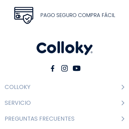
PAGO SEGURO COMPRA FÁCIL
COLLOKY
Guía de tallas Zapatos
SERVICIO
Guía de tallas Ropa
Cambios y devoluciones
PREGUNTAS FRECUENTES
Guía de tallas Accesorios
Consultar boletas