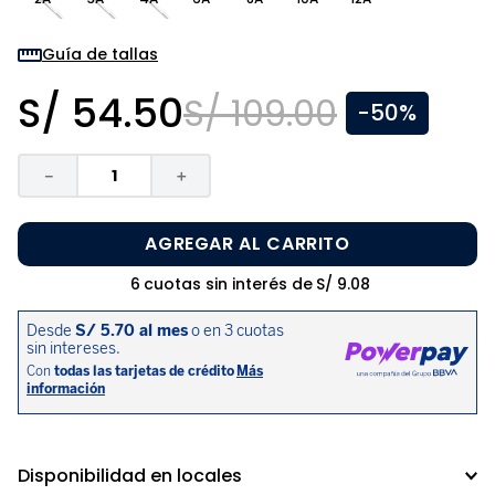
8
.
zapatos niña
9
.
pijama
Guía de tallas
10
.
sandalias niño
S/
54
.
50
S/
109
.
00
-
50%
－
＋
AGREGAR AL CARRITO
6
cuotas sin interés de
S/
9
.
08
Disponibilidad en locales