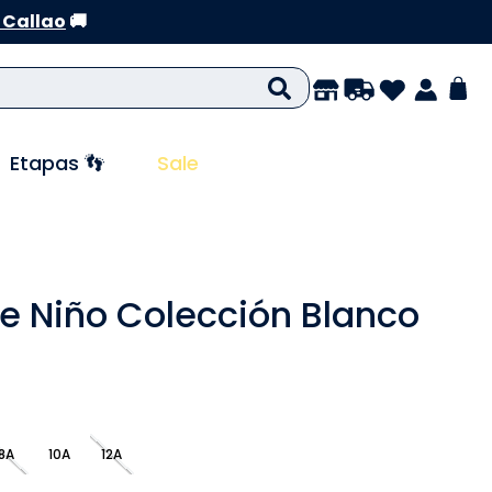
 Callao
🚚
Etapas 👣
Sale
 Niño Colección Blanco
8A
10A
12A