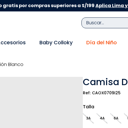
 gratis por compras superiores a S/199
Aplica Lima y
Buscar...
TÉRMINOS MÁS BUSCADOS
ccesorios
Baby Colloky
Día del Niño
1
.
zapatillas niña
2
.
zapatillas niño
ión Blanco
3
.
medias
Camisa De
4
.
sandalias
5
.
sandalias niña
CAOX0709I25
6
.
bebe
Talla
7
.
sandalias niño
3A
4A
6A
8
.
pijama