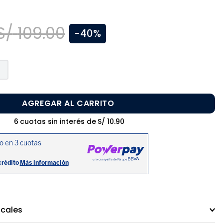
S/
109
.
00
-
40%
AGREGAR AL CARRITO
6
cuotas sin interés de
S/
10
.
90
ocales