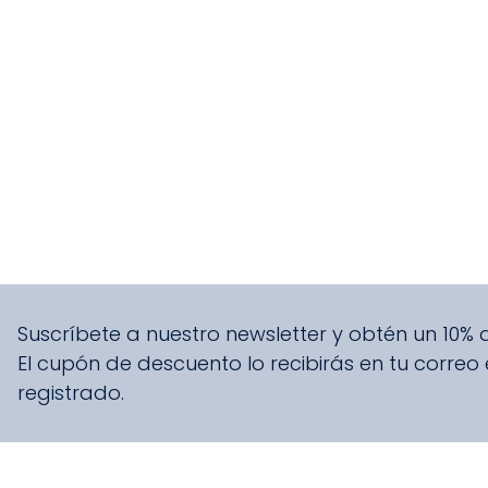
Suscríbete a nuestro newsletter y obtén un 10%
El cupón de descuento lo recibirás en tu correo
registrado.