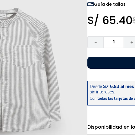
9
.
zapatos niña
Guía de tallas
10
.
disney
S/
65
.
40
－
＋
Disponibilidad en l