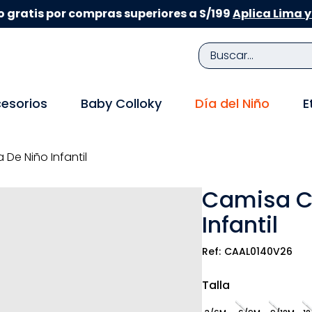
 gratis por compras superiores a S/199
Aplica Lima y
Buscar...
TÉRMINOS MÁS BUSCADOS
esorios
Baby Colloky
Día del Niño
E
1
.
zapatillas niña
2
.
zapatillas niño
De Niño Infantil
3
.
medias
Camisa C
4
.
sandalias
Infantil
5
.
sandalias niña
6
.
bebe
CAAL0140V26
7
.
pijama
Talla
8
.
zapatos niña