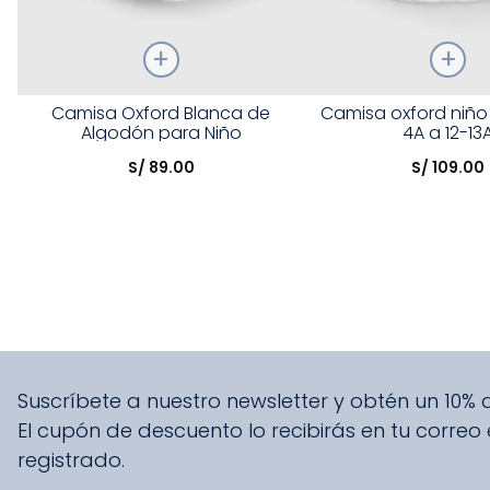
Talla
Talla
Camisa Oxford Blanca de
Camisa oxford niño
Algodón para Niño
4A a 12-13
Elige una opción
Elige una opción
S/
89
.
00
S/
109
.
00
COMPRAR
COMPRA
Suscríbete a nuestro newsletter y obtén un 10%
El cupón de descuento lo recibirás en tu correo
registrado.