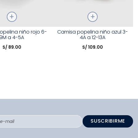
Talla
pelina niño rojo 6-
Camisa popelina niño azul 3-
9M a 4-5A
4A a 12-13A
opción
Elige una opción
S/
89
.
00
S/
109
.
00
COMPRAR
COMPRAR
SUSCRIBIRME