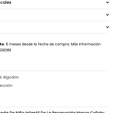
ocales
to
: 6 meses desde la fecha de compra. Más información
ciones
% Algodón.
ección
da De Niño Infantil De La Reconocida Marca Colloky,