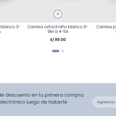
Talla
Talla
 blanco 3-
Camisa oxford niño blanco 6-
Camisa po
A
9M a 4-5A
Elige una opción
Elige una 
S/
89
.
00
R
COMPRAR
 de descuento en tu primera compra.
 electrónico luego de haberte