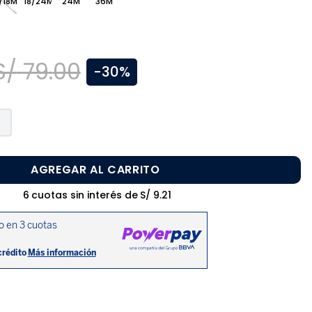
/18M
18/24M
24M
36M
S/
79
.
00
-
30%
AGREGAR AL CARRITO
6
cuotas sin interés de
S/
9
.
21