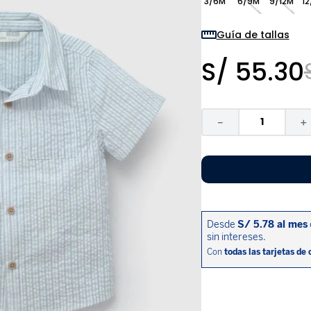
3/6M
6/9M
9/12M
12
9
.
niño
10
.
sandalias niño
Guía de tallas
S/
55
.
30
－
＋