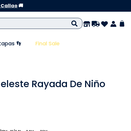
 Callao
🚚
tapas 👣
Final Sale
eleste Rayada De Niño