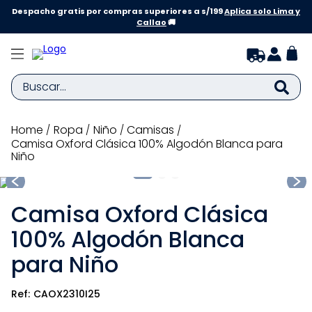
Despacho gratis por compras superiores a s/199
Aplica solo Lima y
Callao
🚚
Buscar...
TÉRMINOS MÁS BUSCADOS
ropa
niño
camisas
Camisa Oxford Clásica 100% Algodón Blanca para
1
.
zapatillas niña
Niño
2
.
zapatillas niño
3
.
medias
Camisa Oxford Clásica
4
.
sandalias
100% Algodón Blanca
5
.
sandalias niña
para Niño
6
.
bebe
CAOX2310I25
7
.
pijama