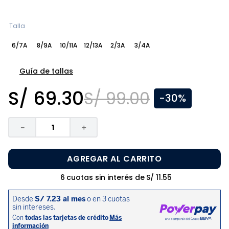
8
.
zapatos niña
9
.
niño
Talla
10
.
sandalias niño
6/7A
8/9A
10/11A
12/13A
2/3A
3/4A
Guía de tallas
S/
69
.
30
S/
99
.
00
-
30%
－
＋
AGREGAR AL CARRITO
6
cuotas sin interés de
S/
11
.
55