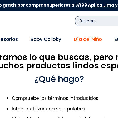
 gratis por compras superiores a S/199
Aplica Lima y
Buscar...
TÉRMINOS MÁS BUSCADOS
esorios
Baby Colloky
Día del Niño
E
1
.
zapatillas niña
ramos lo que buscas, pero 
2
.
zapatillas niño
chos productos lindos espe
3
.
medias
4
.
sandalias
¿Qué hago?
5
.
sandalias niña
6
.
bebe
Compruebe los términos introducidos.
7
.
pijama
Intenta utilizar una sola palabra.
8
.
zapatos niña