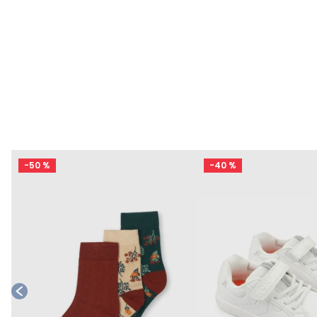
-
50 %
-
40 %