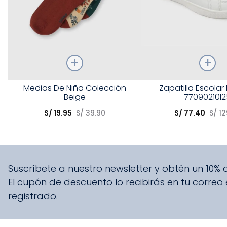
Talla
Talla
Medias De Niña Colección
Zapatilla Escolar
Beige
77090210I2
Elige una opción
Elige una opción
S/
19
.
95
S/
39
.
90
S/
77
.
40
S/
12
COMPRAR
COMPRA
Suscríbete a nuestro newsletter y obtén un 10%
El cupón de descuento lo recibirás en tu correo
registrado.