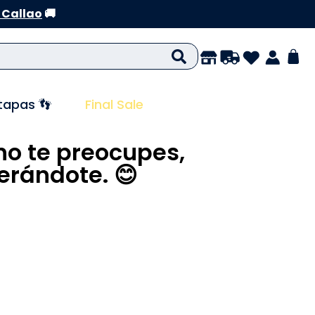
 Callao
🚚
tapas 👣
Final Sale
no te preocupes,
rándote. 😊