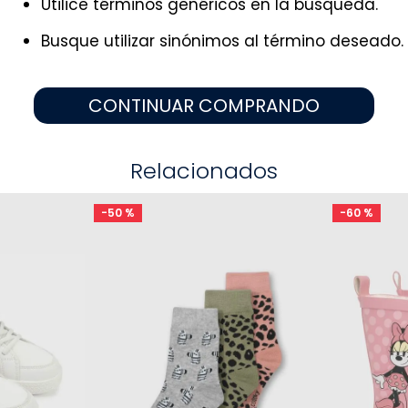
Utilice términos genéricos en la búsqueda.
9
.
niño
10
.
sandalias niño
Busque utilizar sinónimos al término deseado.
CONTINUAR COMPRANDO
Relacionados
-
50 %
-
60 %