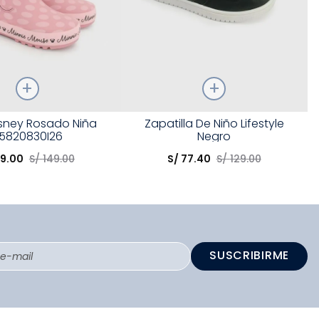
Talla
isney Rosado Niña
Zapatilla De Niño Lifestyle
5820830I26
Negro
opción
Elige una opción
9
.
00
S/
149
.
00
S/
77
.
40
S/
129
.
00
COMPRAR
COMPRAR
SUSCRIBIRME