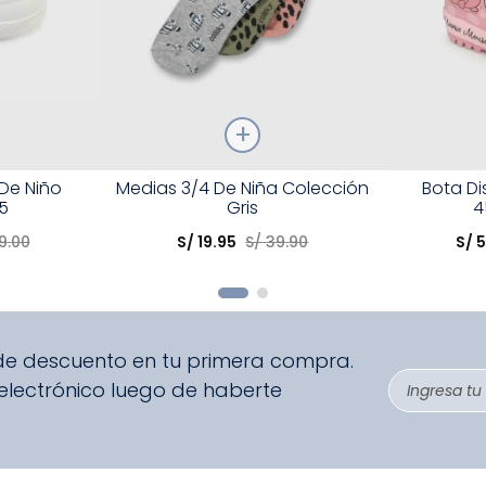
Talla
Talla
 De Niño
Medias 3/4 De Niña Colección
Bota D
5
Gris
4
Elige una opción
Elige una 
9
.
00
S/
19
.
95
S/
39
.
90
S/
5
R
COMPRAR
 de descuento en tu primera compra.
 electrónico luego de haberte