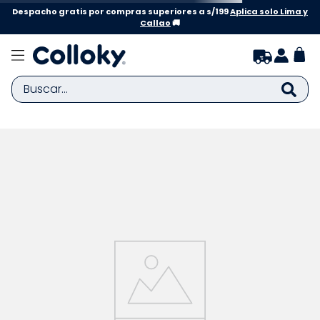
Despacho gratis por compras superiores a s/199
Aplica solo Lima y
Callao
🚚
Buscar...
TÉRMINOS MÁS BUSCADOS
1
.
zapatillas niña
2
.
zapatillas niño
3
.
medias
4
.
sandalias
5
.
sandalias niña
6
.
bebe
7
.
disney