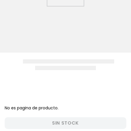
8
.
zapatos niña
9
.
pijama
10
.
sandalias niño
No es pagina de producto.
SIN STOCK