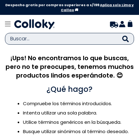
Despacho gratis por compras superiores a s/199
Aplica solo Lima y
Callao
🚚
Buscar...
¡Ups! No encontramos lo que buscas,
TÉRMINOS MÁS BUSCADOS
pero no te preocupes, tenemos muchos
1
.
zapatillas niña
productos lindos esperándote. 😊
2
.
zapatillas niño
¿Qué hago?
3
.
medias
4
.
sandalias
Compruebe los términos introducidos.
5
.
sandalias niña
Intenta utilizar una sola palabra.
6
.
bebe
Utilice términos genéricos en la búsqueda.
Busque utilizar sinónimos al término deseado.
7
.
pijama