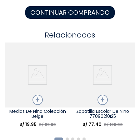
8
.
zapatos niña
CONTINUAR COMPRANDO
9
.
niño
10
.
sandalias niño
Relacionados
Talla
Medias De Niña Colección
Talla
Zapatilla Escolar De Niño
Beige
77090210I25
Elige una opción
Elige una opción
S/
19
.
95
S/
77
.
40
S/
39
.
90
S/
129
.
00
COMPRAR
COMPRAR